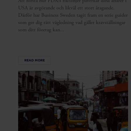
Att förstå hur FDA:s riktlinjer påverkar dina affärer i
USA är avgörande och likväl ett stort åtagande.
Därför har Business Sweden tagit fram en serie guider
som ger dig rätt vägledning vad gäller kravställningar
som ditt företag kan...
READ MORE