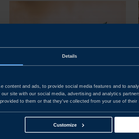
Details
RAPPORT
e content and ads, to provide social media features and to analy
NAVIGERA I SINGAPORES
 our site with our social media, advertising and analytics partn
AGRI-FOODTECH-LANDSKAP
 provided to them or that they’ve collected from your use of their
Innovationen accelererar snabbt inom agri-foodtech-
sektorn och Singapore ligger i framkant av
Customize
utvecklingen. En ny rapport från Business Sweden