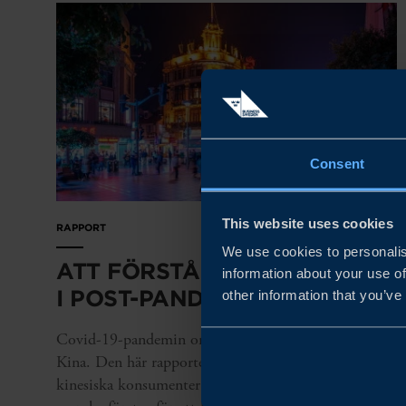
Consent
This website uses cookies
RAPPORT
We use cookies to personalis
ATT FÖRSTÅ KONSUMENTER
information about your use of
I POST-PANDEMINS KINA
other information that you’ve
Covid-19-pandemin omformade köpbeteendena i
Kina. Den här rapporten ger insikter i den resa som
kinesiska konsumenter gjort och nyckelåtgärder för