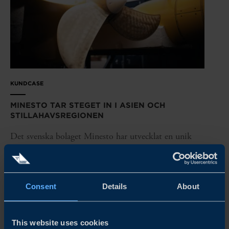
KUNDCASE
MINESTO TAR STEGET IN I ASIEN OCH
STILLAHAVSREGIONEN
Det svenska bolaget Minesto har utvecklat en unik
lösning för att ta till vara tidvattenenergi. Tekniken bidrar
redan till omställningen av energisektorn i Sverige och
Europa. När bolaget tog sikte på Asien och behövde säkra
viktiga...
Consent
Details
About
READ MORE
This website uses cookies