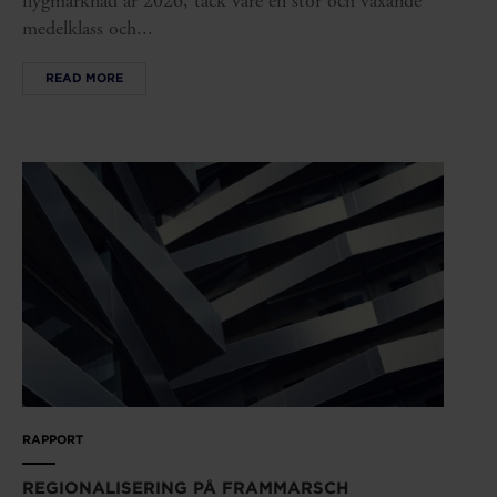
flygmarknad år 2026, tack vare en stor och växande
medelklass och...
READ MORE
RAPPORT
REGIONALISERING PÅ FRAMMARSCH