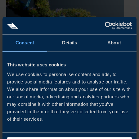
Consent
Details
About
This website uses cookies
RAPPORT
We use cookies to personalise content and ads, to
provide social media features and to analyse our traffic.
KRAFTSAMLING FÖR KLIMATANPASSNING INOM
We also share information about your use of our site with
HÄLSO- OCH SJUKVÅRD
our social media, advertising and analytics partners who
may combine it with other information that you’ve
Life science-sektorn står inför en tvådelad utmaning i
provided to them or that they’ve collected from your use
klimatkrisen – att minska utsläppen och samtidigt bygga
of their services.
framtidens motståndskraftiga sjukvårdssystem. I denna
EGI rapport utforskar vi hur svenska leverantörer kan
minska gapet och...