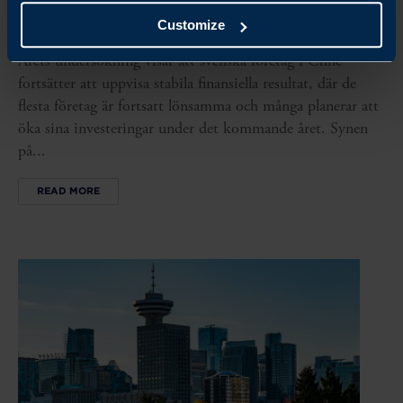
CHILE BUSINESS CLIMATE SURVEY 2026
Customize
Årets undersökning visar att svenska företag i Chile
fortsätter att uppvisa stabila finansiella resultat, där de
flesta företag är fortsatt lönsamma och många planerar att
öka sina investeringar under det kommande året. Synen
på...
READ MORE