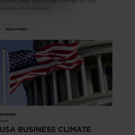
erbjuder Japan, genom sina satsningar på ökad
resiliens och accelererad...
READ MORE
RAPPORT
USA BUSINESS CLIMATE