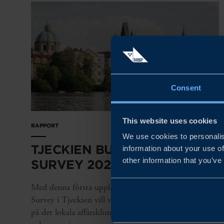
Consent
This website uses cookies
RAPPORT
We use cookies to personalis
TJECKIEN BUSINESS CLIMATE
information about your use of
other information that you’ve
SURVEY 2025
Med denna första upplaga av vår Business Climate
Survey i Tjeckien vill vi visa hur svenska företag ser
på det lokala affärsklimatet och var de ser möjligheter