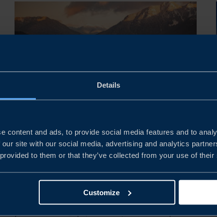
Details
RAPPORT
e content and ads, to provide social media features and to analy
KANADA BUSINESS CLIMATE
 our site with our social media, advertising and analytics partn
 provided to them or that they’ve collected from your use of their
SURVEY 2025
Undersökningen visar att även om ekonomiskt
utmanande år kan väntas, förblir Kanada en stabil
Customize
och attraktiv marknad för svenska företag.