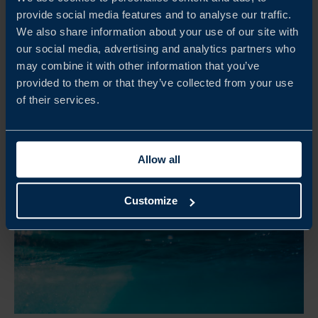
TULLAR OCH DOKUMENT VID INTERNATIONELL
provide social media features and to analyse our traffic.
HANDEL (PÅ DISTANS)
We also share information about your use of our site with
our social media, advertising and analytics partners who
may combine it with other information that you’ve
READ MORE
provided to them or that they’ve collected from your use
of their services.
Allow all
Customize