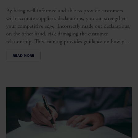
By being well-informed and able to provide customers
with accurate supplier’s declarations, you can strengthen
your competitive edge. Incorrectly made out declarations,
on the other hand, risk damaging the customer
relationship. This training provides guidance on how you
can gain the knowledge and the supporting
READ MORE
documentation you need to ensure that your supplier’s
declarations are compliant.