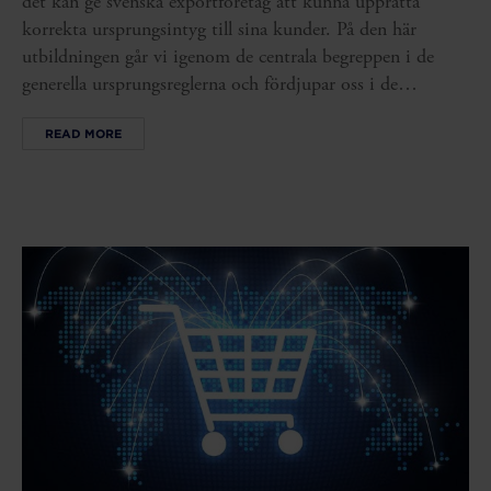
det kan ge svenska exportföretag att kunna upprätta
korrekta ursprungsintyg till sina kunder. På den här
utbildningen går vi igenom de centrala begreppen i de
generella ursprungsreglerna och fördjupar oss i de
produktspecifika reglerna, så att ditt företag kan använda
READ MORE
frihandelsavtalen på rätt sätt.