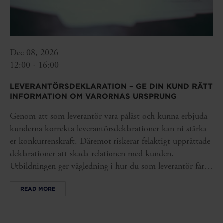
Dec 08, 2026
12:00 - 16:00
LEVERANTÖRSDEKLARATION – GE DIN KUND RÄTT
INFORMATION OM VARORNAS URSPRUNG
Genom att som leverantör vara påläst och kunna erbjuda
kunderna korrekta leverantörsdeklarationer kan ni stärka
er konkurrenskraft. Däremot riskerar felaktigt upprättade
deklarationer att skada relationen med kunden.
Utbildningen ger vägledning i hur du som leverantör får
den kunskap och de underlag du behöver så att du kan
READ MORE
säkerställa att era leverantörsdeklarationer blir rätt från
början.