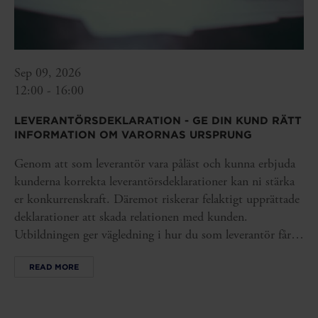
Sep 09, 2026
12:00 - 16:00
LEVERANTÖRSDEKLARATION - GE DIN KUND RÄTT
INFORMATION OM VARORNAS URSPRUNG
Genom att som leverantör vara påläst och kunna erbjuda
kunderna korrekta leverantörsdeklarationer kan ni stärka
er konkurrenskraft. Däremot riskerar felaktigt upprättade
deklarationer att skada relationen med kunden.
Utbildningen ger vägledning i hur du som leverantör får
den kunskap och de underlag du behöver så att du kan
READ MORE
säkerställa att era leverantörsdeklarationer blir rätt från
början.