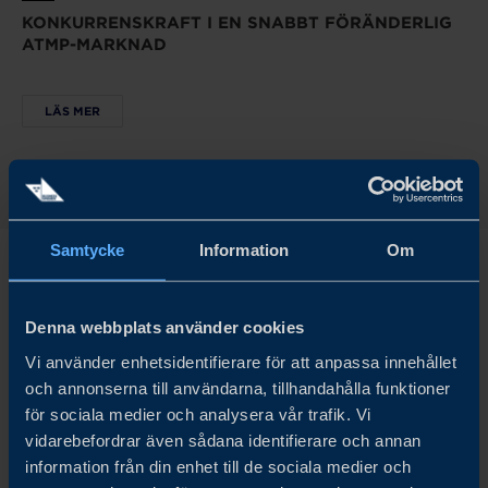
KONKURRENSKRAFT I EN SNABBT FÖRÄNDERLIG
ATMP-MARKNAD
LÄS MER
Samtycke
Information
Om
Denna webbplats använder cookies
Utforska våra insikter
Vi använder enhetsidentifierare för att anpassa innehållet
och annonserna till användarna, tillhandahålla funktioner
för sociala medier och analysera vår trafik. Vi
vidarebefordrar även sådana identifierare och annan
information från din enhet till de sociala medier och