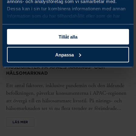
annons- och analysföretag som vi samarbetar med.
Dessa kan i sin tur kombinera informationen med annan
information som du har tillhandahållit eller som de har
samlat in när du har använt deras tjänster.
Tillåt alla
ARTIKEL
Anpassa
ATT LEVA ETT HÄLSOSAMMARE LIV —
MÖJLIGHETER PÅ APAC:S NÄRINGS- OCH
HÄLSOMARKNAD
Ett antal faktorer, inklusive pandemin och den åldrande
befolkningen, påverkar konsumenterna i APAC-regionen
att övergå till en hälsosammare livsstil. På närings- och
hälsomarknaden ser vi nu flera trender av förändrade...
LÄS MER