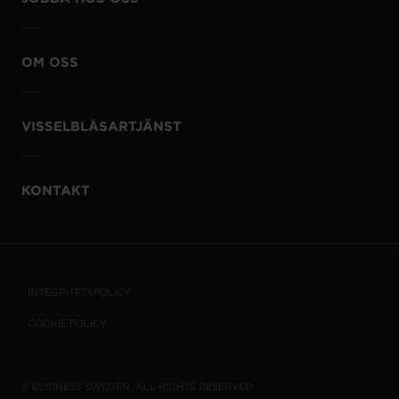
OM OSS
VISSELBLÅSARTJÄNST
KONTAKT
INTEGRITETSPOLICY
COOKIE POLICY
© BUSINESS SWEDEN. ALL RIGHTS RESERVED