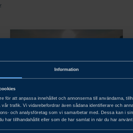
r
Information
cookies
e för att anpassa innehållet och annonserna till användarna, tillh
Indonesia
vår trafik. Vi vidarebefordrar även sådana identifierare och anna
nnons- och analysföretag som vi samarbetar med. Dessa kan i sin
INDONESIA FOSSIL-FREE
har tillhandahållit eller som de har samlat in när du har använt 
ENERGY DEVELOPMENT