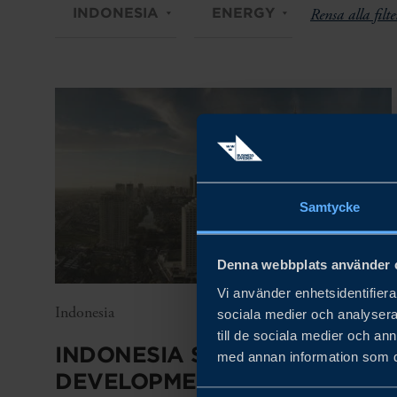
INDONESIA
ENERGY
Rensa alla filte
Samtycke
Denna webbplats använder 
Vi använder enhetsidentifierar
Indonesia
sociala medier och analysera 
till de sociala medier och a
INDONESIA SUPER GRID
med annan information som du 
DEVELOPMENT