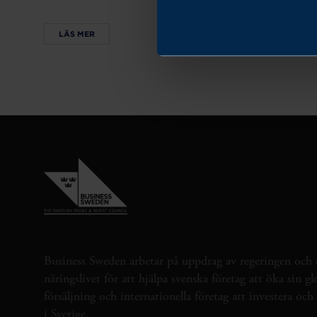
LÄS MER
Business Sweden arbetar på uppdrag av regeringen och 
näringslivet för att hjälpa svenska företag att öka sin gl
försäljning och internationella företag att investera oc
i Sverige.