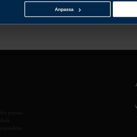
Anpassa
LÄS MER
det privata
obala
h expandera