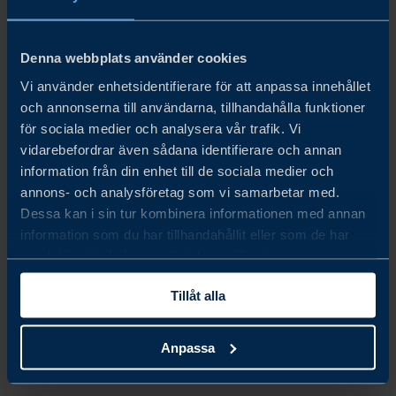
EXPLORING THE ARTIFICIAL INTELLIGENCE SCENE
IN SINGAPORE
Denna webbplats använder cookies
LÄS MER
Vi använder enhetsidentifierare för att anpassa innehållet
och annonserna till användarna, tillhandahålla funktioner
för sociala medier och analysera vår trafik. Vi
vidarebefordrar även sådana identifierare och annan
information från din enhet till de sociala medier och
annons- och analysföretag som vi samarbetar med.
Dessa kan i sin tur kombinera informationen med annan
information som du har tillhandahållit eller som de har
samlat in när du har använt deras tjänster.
Tillåt alla
Anpassa