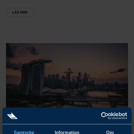
LÄS MER
Singapore
Samtycke
Information
Om