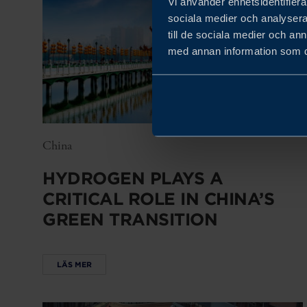
Vi använder enhetsidentifierar
sociala medier och analysera 
till de sociala medier och a
med annan information som du 
China
HYDROGEN PLAYS A
CRITICAL ROLE IN CHINA’S
GREEN TRANSITION
LÄS MER