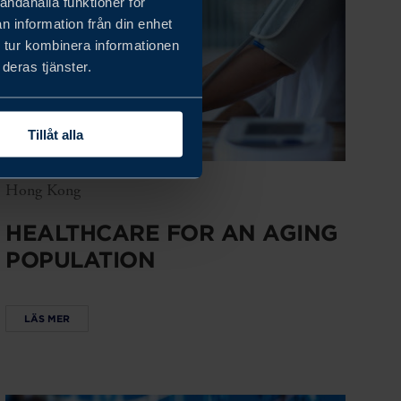
andahålla funktioner för
n information från din enhet
 tur kombinera informationen
deras tjänster.
Tillåt alla
Hong Kong
HEALTHCARE FOR AN AGING
POPULATION
LÄS MER