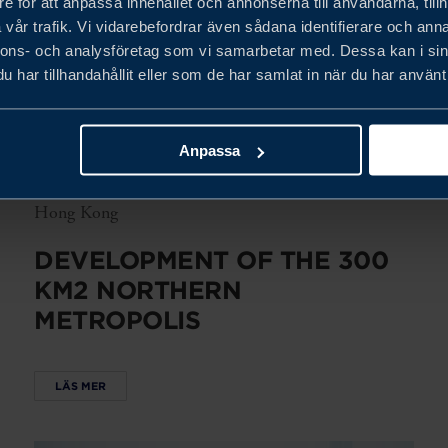
e för att anpassa innehållet och annonserna till användarna, tillh
vår trafik. Vi vidarebefordrar även sådana identifierare och anna
nnons- och analysföretag som vi samarbetar med. Dessa kan i sin
har tillhandahållit eller som de har samlat in när du har använt 
Anpassa
Hong Kong
DEVELOPMENT OF THE 300
KM2 NORTHERN
METROPOLIS
LÄS MER