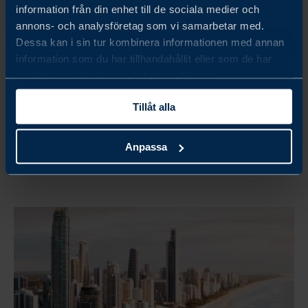
information från din enhet till de sociala medier och
annons- och analysföretag som vi samarbetar med.
Dessa kan i sin tur kombinera informationen med annan
Australia
information som du har tillhandahållit eller som de har
samlat in när du har använt deras tjänster.
CREATING A SUSTAINABLE FUTURE OF MINING IN
PAPUA NEW GUINEA
Tillåt alla
LÄS MER
Anpassa