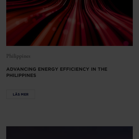
Philippines
ADVANCING ENERGY EFFICIENCY IN THE
PHILIPPINES
LÄS MER