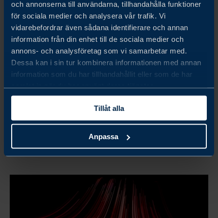
och annonserna till användarna, tillhandahålla funktioner
för sociala medier och analysera vår trafik. Vi
vidarebefordrar även sådana identifierare och annan
information från din enhet till de sociala medier och
annons- och analysföretag som vi samarbetar med.
Dessa kan i sin tur kombinera informationen med annan
Philippines
information som du har tillhandahållit eller som de har
TRANSFORMING RAIL INFRASTRUCTURE IN THE
samlat in när du har använt deras tjänster.
PHILIPPINES
Tillåt alla
LÄS MER
Anpassa