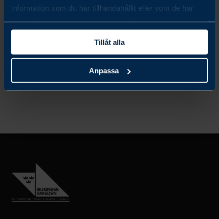
information som du har tillhandahållit eller som de har
VIETNAM GOING FULL UNIVERSAL HEALTHCARE:
samlat in när du har använt deras tjänster.
WHAT IT MEANS FOR SWEDISH COMPANIES
Tillåt alla
LÄS MER
Anpassa