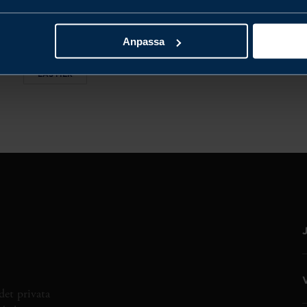
CONNECTING HANOI AND HO
CHI MINH CITY
Anpassa
LÄS MER
det privata