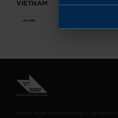
VIETNAM
LÄS MER
Business Sweden arbetar på uppdrag av regeringen och 