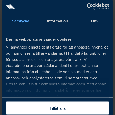
Samtycke
Information
Om
aug. 19 - aug. 20, 2026
DALO DAYS 2026
Denna webbplats använder cookies
Denmark’s defence procurement is accelerating - are you
Vi använder enhetsidentifierare för att anpassa innehållet
och annonserna till användarna, tillhandahålla funktioner
ready to compete? Business Sweden helps you position,
för sociala medier och analysera vår trafik. Vi
partner and meet buyers. Will you secure the partnerships
vidarebefordrar även sådana identifierare och annan
that shape tomorrow’s defence - or watch others take the
information från din enhet till de sociala medier och
lead?
annons- och analysföretag som vi samarbetar med.
Dessa kan i sin tur kombinera informationen med annan
LÄS MER
information som du har tillhandahållit eller som de har
samlat in när du har använt deras tjänster.
Tillåt alla