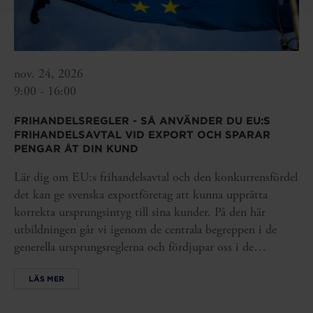
nov. 24, 2026
9:00 - 16:00
FRIHANDELSREGLER - SÅ ANVÄNDER DU EU:S
FRIHANDELSAVTAL VID EXPORT OCH SPARAR
PENGAR ÅT DIN KUND
Lär dig om EU:s frihandelsavtal och den konkurrensfördel
det kan ge svenska exportföretag att kunna upprätta
korrekta ursprungsintyg till sina kunder. På den här
utbildningen går vi igenom de centrala begreppen i de
generella ursprungsreglerna och fördjupar oss i de
produktspecifika reglerna, så att ditt företag kan använda
LÄS MER
frihandelsavtalen på rätt sätt.