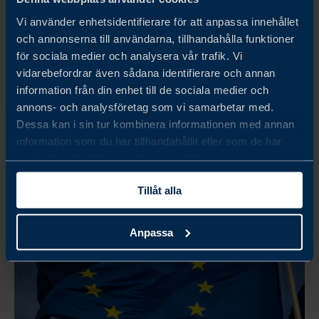
Vi använder enhetsidentifierare för att anpassa innehållet
Kursen består av två ämnen som är viktiga att förstå i
och annonserna till användarna, tillhandahålla funktioner
relation till varandra. Rätt leveransvillkor fördelar ansvaret
för sociala medier och analysera vår trafik. Vi
för kostnader och risker under transporten. Rätt
vidarebefordrar även sådana identifierare och annan
betalningslösning minimerar risken för att inte få betalt.
information från din enhet till de sociala medier och
Tillsammans kan leverans- och betalningsvillkor vara ett
annons- och analysföretag som vi samarbetar med.
kraftfullt säljverktyg men fel kombination kan ge stora
Dessa kan i sin tur kombinera informationen med annan
LÄS MER
problem.
information som du har tillhandahållit eller som de har
samlat in när du har använt deras tjänster.
Tillåt alla
Anpassa