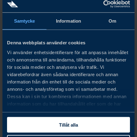
Samtycke
Information
Om
nov. 03 - nov. 04, 2026
Denna webbplats använder cookies
LOGISTIK & TRANSPORT
Vi använder enhetsidentifierare för att anpassa innehållet
Business Sweden är samarbetspartner till Svenska Mässan,
och annonserna till användarna, tillhandahålla funktioner
där Logistik & Transport arrangeras den 3–4 november
för sociala medier och analysera vår trafik. Vi
2026 i Göteborg. Business Sweden kommer att bidra med
vidarebefordrar även sådana identifierare och annan
omvärldsanalys med fokus på handel och export.
information från din enhet till de sociala medier och
annons- och analysföretag som vi samarbetar med.
LÄS MER
Dessa kan i sin tur kombinera informationen med annan
information som du har tillhandahållit eller som de har
samlat in när du har använt deras tjänster.
Tillåt alla