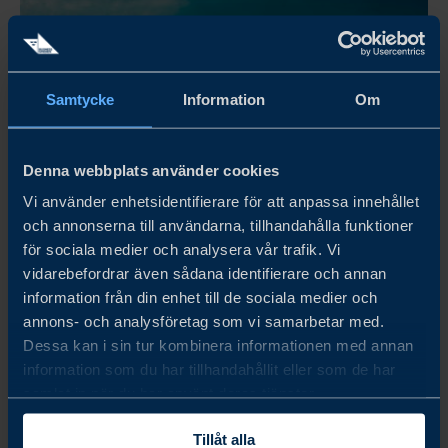
okt. 22, 2026
Samtycke
Information
Om
09:30 - 14:00 IST
RESILIENCE FORUM
Denna webbplats använder cookies
The Resilience Forum seeks to provide a platform for
Vi använder enhetsidentifierare för att anpassa innehållet
exchange on building resilience and addressing security
och annonserna till användarna, tillhandahålla funktioner
challenges in the context of growing geopolitical
för sociala medier och analysera vår trafik. Vi
instability.
vidarebefordrar även sådana identifierare och annan
information från din enhet till de sociala medier och
LÄS MER
annons- och analysföretag som vi samarbetar med.
Dessa kan i sin tur kombinera informationen med annan
information som du har tillhandahållit eller som de har
samlat in när du har använt deras tjänster.
Tillåt alla