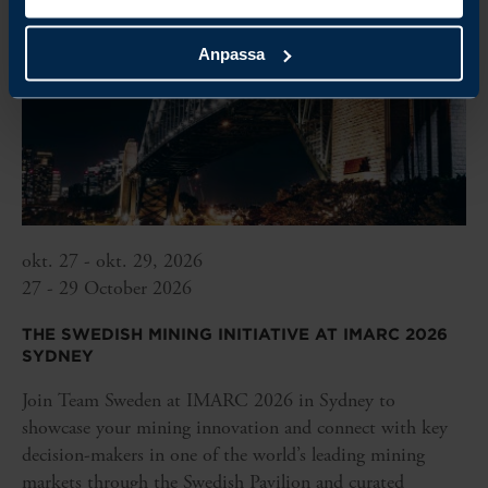
Anpassa
okt. 27 - okt. 29, 2026
27 - 29 October 2026
THE SWEDISH MINING INITIATIVE AT IMARC 2026
SYDNEY
Join Team Sweden at IMARC 2026 in Sydney to
showcase your mining innovation and connect with key
decision-makers in one of the world’s leading mining
markets through the Swedish Pavilion and curated