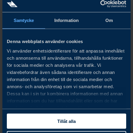
Samtycke
Information
Om
nov. 03 - nov. 04, 2026
Denna webbplats använder cookies
LOGISTIK & TRANSPORT
Vi använder enhetsidentifierare för att anpassa innehållet
Business Sweden är samarbetspartner till Svenska Mässan,
och annonserna till användarna, tillhandahålla funktioner
där Logistik & Transport arrangeras den 3–4 november
för sociala medier och analysera vår trafik. Vi
2026 i Göteborg. Business Sweden kommer att bidra med
vidarebefordrar även sådana identifierare och annan
omvärldsanalys med fokus på handel och export.
information från din enhet till de sociala medier och
annons- och analysföretag som vi samarbetar med.
LÄS MER
Dessa kan i sin tur kombinera informationen med annan
information som du har tillhandahållit eller som de har
samlat in när du har använt deras tjänster.
Tillåt alla