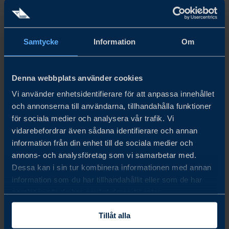
Samtycke
Information
Om
aug. 19 - aug. 20, 2026
DALO DAYS 2026
Denna webbplats använder cookies
Denmark’s defence procurement is accelerating - are you
Vi använder enhetsidentifierare för att anpassa innehållet
och annonserna till användarna, tillhandahålla funktioner
ready to compete? Business Sweden helps you position,
för sociala medier och analysera vår trafik. Vi
partner and meet buyers. Will you secure the partnerships
vidarebefordrar även sådana identifierare och annan
that shape tomorrow’s defence - or watch others take the
information från din enhet till de sociala medier och
lead?
annons- och analysföretag som vi samarbetar med.
Dessa kan i sin tur kombinera informationen med annan
LÄS MER
information som du har tillhandahållit eller som de har
samlat in när du har använt deras tjänster.
Tillåt alla