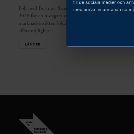
till de sociala medier och a
Följ med Business Sweden till Mexiko 3–6 november
med annan information som du 
2026 för en 4-dagars studieresa där svenska SMEs får
marknadsinsikter, lokala kontakter och
affärsmöjligheter.
LÄS MER