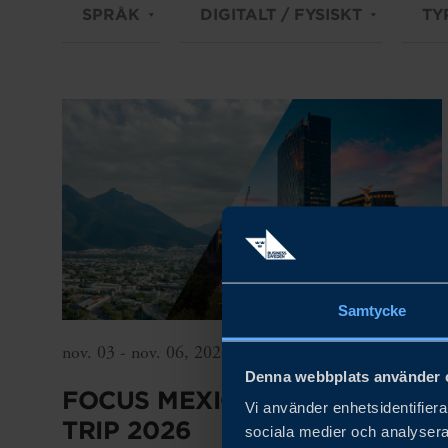
SPRÅK
DIGITALT / FYSISKT
TY
Samtycke
nov. 03 - nov. 06, 2026
Denna webbplats använder 
FOCUS MEXICO – SME STUDY
Vi använder enhetsidentifierar
TRIP 2026
sociala medier och analysera 