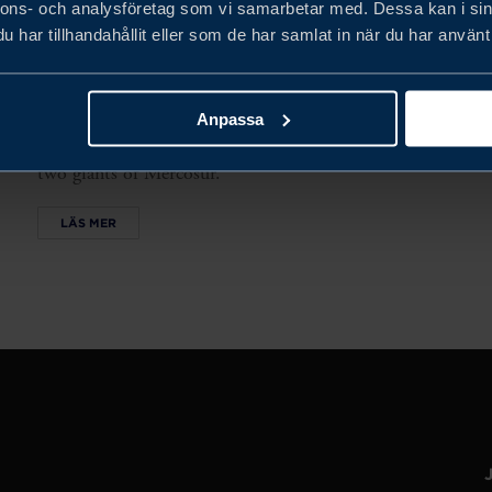
AND BRAZIL 2026
nnons- och analysföretag som vi samarbetar med. Dessa kan i sin
har tillhandahållit eller som de har samlat in när du har använt 
Team Sweden is organising a high-level business
delegation to Argentina and Brazil in 2026, bringing
together business leaders, government representatives
Anpassa
and public authorities to explore opportunities in the
two giants of Mercosur.
LÄS MER