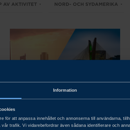
P AV AKTIVITET
NORD- OCH SYDAMERIKA
Information
Dates to be confirmed
cookies
HIGH-LEVEL BUSINESS
e för att anpassa innehållet och annonserna till användarna, tillh
DELEGATION TO ARGENTINA
vår trafik. Vi vidarebefordrar även sådana identifierare och anna