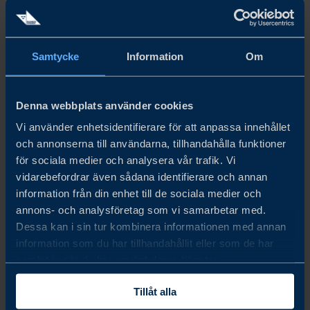
Samtycke
Information
Om
aug. 19 - aug. 20, 2026
DALO DAYS 2026
Denna webbplats använder cookies
Denmark’s defence procurement is accelerating - are you
Vi använder enhetsidentifierare för att anpassa innehållet
och annonserna till användarna, tillhandahålla funktioner
ready to compete? Business Sweden helps you position,
för sociala medier och analysera vår trafik. Vi
partner and meet buyers. Will you secure the partnerships
vidarebefordrar även sådana identifierare och annan
that shape tomorrow’s defence - or watch others take the
information från din enhet till de sociala medier och
lead?
annons- och analysföretag som vi samarbetar med.
Dessa kan i sin tur kombinera informationen med annan
LÄS MER
information som du har tillhandahållit eller som de har
samlat in när du har använt deras tjänster.
Tillåt alla