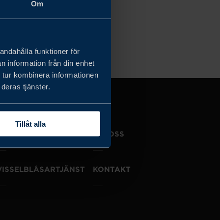
Om
a filter
andahålla funktioner för
n information från din enhet
 tur kombinera informationen
deras tjänster.
Tillåt alla
JOBBA HOS OSS
OM OSS
VISSELBLÅSARTJÄNST
KONTAKT