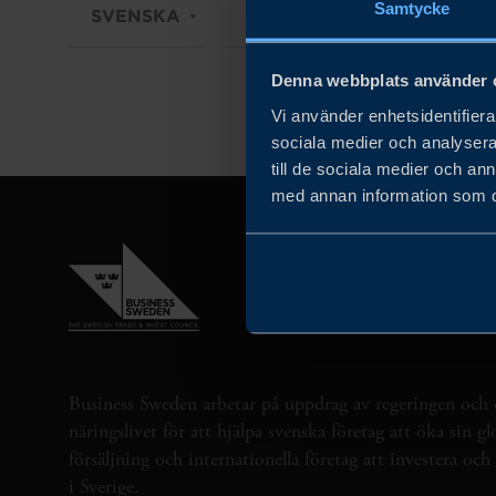
Samtycke
SVENSKA
DIGITAL
TYP AV AKT
Denna webbplats använder 
Vi använder enhetsidentifierar
sociala medier och analysera 
till de sociala medier och a
med annan information som du 
Business Sweden arbetar på uppdrag av regeringen och 
näringslivet för att hjälpa svenska företag att öka sin gl
försäljning och internationella företag att investera oc
i Sverige.