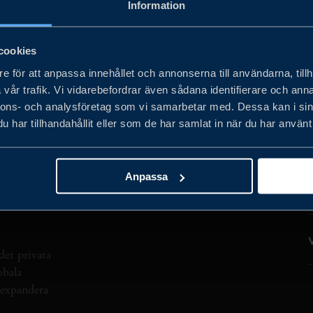
Information
IVITET
EUROPA
TRANSPORT
Rensa all
cookies
e för att anpassa innehållet och annonserna till användarna, tillh
vår trafik. Vi vidarebefordrar även sådana identifierare och anna
nnons- och analysföretag som vi samarbetar med. Dessa kan i sin
har tillhandahållit eller som de har samlat in när du har använt 
Anpassa
det privata
obala
h expandera