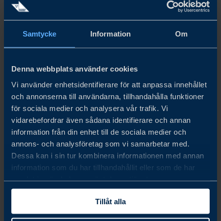
Samtycke
Information
Om
nov. 03 - nov. 04, 2026
Denna webbplats använder cookies
LOGISTIK & TRANSPORT
Vi använder enhetsidentifierare för att anpassa innehållet
Business Sweden är samarbetspartner till Svenska Mässan,
och annonserna till användarna, tillhandahålla funktioner
där Logistik & Transport arrangeras den 3–4 november
för sociala medier och analysera vår trafik. Vi
2026 i Göteborg. Business Sweden kommer att bidra med
vidarebefordrar även sådana identifierare och annan
omvärldsanalys med fokus på handel och export.
information från din enhet till de sociala medier och
annons- och analysföretag som vi samarbetar med.
LÄS MER
Dessa kan i sin tur kombinera informationen med annan
information som du har tillhandahållit eller som de har
samlat in när du har använt deras tjänster.
Tillåt alla