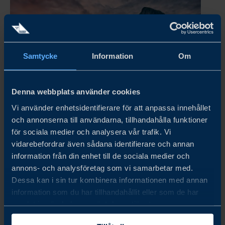
Samtycke
Information
Om
Denna webbplats använder cookies
Vi använder enhetsidentifierare för att anpassa innehållet
och annonserna till användarna, tillhandahålla funktioner
NORGE BUSINESS CLIMATE SURVEY 2026
för sociala medier och analysera vår trafik. Vi
Årets undersökning visar att svenska företag i Norge
vidarebefordrar även sådana identifierare och annan
fortsätter att uppvisa stabila finansiella resultat, även om
information från din enhet till de sociala medier och
framtidsutsikterna blivit något mer försiktiga jämfört
annons- och analysföretag som vi samarbetar med.
Dessa kan i sin tur kombinera informationen med annan
med tidigare år. Även om förväntningarna på
information som du har tillhandahållit eller som de har
omsättningstillväxt och...
samlat in när du har använt deras tjänster.
LÄS MER