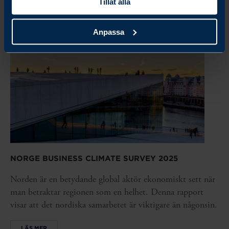
Tillåt alla
Anpassa
NORGE BUSINESS CLIMATE SURVEY 2025
Norden är en betydande global aktör ekonomiskt sett när
man betraktar regionen som en helhet. Denna rapport
visar att det nordiska samarbetet är viktigare än någonsin.
LÄS MER