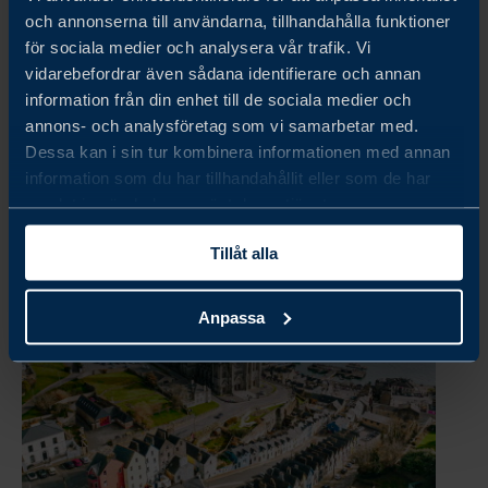
Vår undersökning visar att en majoritet av svenska företag
och annonserna till användarna, tillhandahålla funktioner
i Storbritannien är lönsamma och ser positivt på
för sociala medier och analysera vår trafik. Vi
affärsklimatet. Den brittiska ekonomin uppvisar tecken
vidarebefordrar även sådana identifierare och annan
på återhämtning efter en period av instabilitet, vilket
information från din enhet till de sociala medier och
skapar möjligheter...
annons- och analysföretag som vi samarbetar med.
Dessa kan i sin tur kombinera informationen med annan
LÄS MER
information som du har tillhandahållit eller som de har
samlat in när du har använt deras tjänster.
Tillåt alla
Anpassa