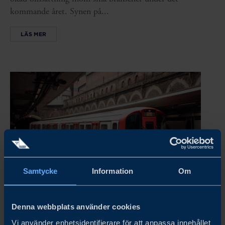
kommande året. Synen på...
LÄS MER
Samtycke
Information
Om
STORBRITANNIEN BUSINESS CLIMATE SURVEY
Denna webbplats använder cookies
2025
Vi använder enhetsidentifierare för att anpassa innehållet