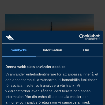
Samtycke
Information
Om
Denna webbplats använder cookies
VIETNAM BUSINESS CLIMATE SURVEY 2025
Vi använder enhetsidentifierare för att anpassa innehållet
och annonserna till användarna, tillhandahålla funktioner
I årets undersökning har vi engagerat svenska företag av
för sociala medier och analysera vår trafik. Vi
olika storlek och från olika branscher för att få en så
vidarebefordrar även sådana identifierare och annan
inkluderande bild som möjligt av det aktuella
information från din enhet till de sociala medier och
affärsklimatet. Undersökningen visar att de flesta
annons- och analysföretag som vi samarbetar med.