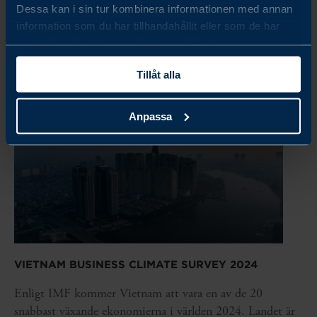
företagen förväntar sig...
Dessa kan i sin tur kombinera informationen med annan
information som du har tillhandahållit eller som de har
LÄS MER
samlat in när du har använt deras tjänster.
Tillåt alla
Anpassa
VIETNAM BUSINESS CLIMATE SURVEY 2024
Enligt IMF kommer Vietnam att vara en av de 20
snabbast växande ekonomierna i världen 2024. Landet är