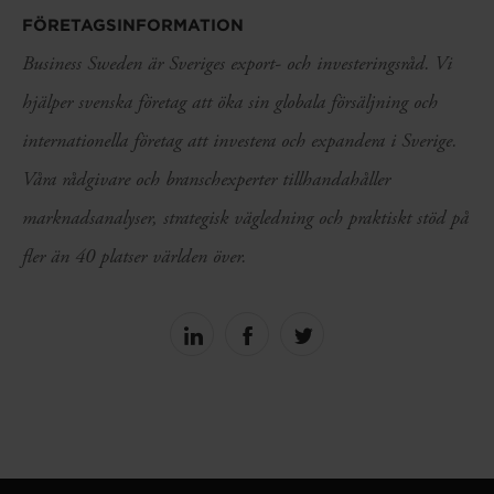
FÖRETAGSINFORMATION
Business Sweden är Sveriges export- och investeringsråd. Vi
hjälper svenska företag att öka sin globala försäljning och
internationella företag att investera och expandera i Sverige.
Våra rådgivare och branschexperter tillhandahåller
marknadsanalyser, strategisk vägledning och praktiskt stöd på
fler än 40 platser världen över.
Share
Share
Share
on
on
on
linkedin
facebook
Twitter