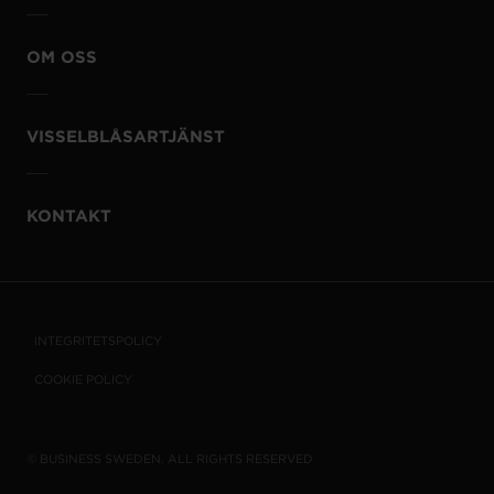
OM OSS
VISSELBLÅSARTJÄNST
KONTAKT
INTEGRITETSPOLICY
COOKIE POLICY
© BUSINESS SWEDEN. ALL RIGHTS RESERVED