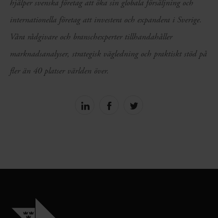
hjälper svenska företag att öka sin globala försäljning och
internationella företag att investera och expandera i Sverige.
Våra rådgivare och branschexperter tillhandahåller
marknadsanalyser, strategisk vägledning och praktiskt stöd på
fler än 40 platser världen över.
Share
Share
Share
on
on
on
linkedin
facebook
Twitter