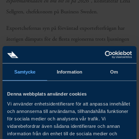
exportmarknaden en bra bit in på 2026
”, konstaterar Lena
Sellgren, chefekonom på Business Sweden.
Exportchefernas syn på förväntad exportefterfrågan har
återigen dämpats för de flesta regionerna trots ljusningen
som kunde skönjas föregående kvartal.
Index för förväntad exportefterfrågan från Västeuropa föll
Samtycke
Information
Om
med 3,3 enheter till 50,2 i fjärde kvartalets mätning.
Index för Nordamerika föll tillbaka med 7,3 enheter till
Denna webbplats använder cookies
45,0 och Asien och Oceanien föll kraftigt med 14,3
Vi använder enhetsidentifierare för att anpassa innehållet
enheter till 54,5.
och annonserna till användarna, tillhandahålla funktioner
för sociala medier och analysera vår trafik. Vi
”
En ljuspunkt är dock att exportcheferna har en försiktigt
vidarebefordrar även sådana identifierare och annan
information från din enhet till de sociala medier och
optimistisk syn när de blickar framåt. Framför allt gäller det