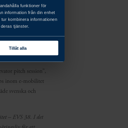
andahålla funktioner för
n information från din enhet
 tur kombinera informationen
uktur- och
deras tjänster.
ias Vice President
tanter från
Tillåt alla
ator pitch session”,
ups inom e-mobilitet
både svenska och
itet – EVS 38. I det
äringsliv för att