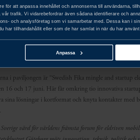
e för att anpassa innehållet och annonserna till användarna, tillh
ringar och att positionera svenska företag globalt.
vår trafik. Vi vidarebefordrar även sådana identifierare och anna
nnons- och analysföretag som vi samarbetar med. Dessa kan i sin
en invigs måndag 16 juni kl. 10:30 av Sveriges infrastr
har tillhandahållit eller som de har samlat in när du har använt 
as Carlson, Volvo Groups CTO Lars Stenqvist, och Scan
el Schulze tillsammans med andra framstående represen
Anpassa
a i paviljongen är “Swedish Fika mingle and startup elev
en 16 och 17 juni. Här får omkring tio innovativa start
era sina lösningar i kortformat och knyta kontakter med 
r.
 Sverige värd för världens främsta forum för eldriven mobil
etsklustret Göteborg möts innovation, teknik, politik och n