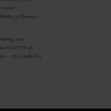
h svensk
obility på Business
Göteborg, som
ts få EVS 38 till
ien – 2024 hölls den