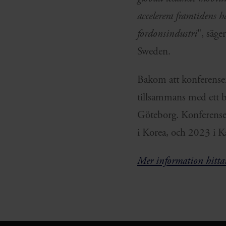
accelerera framtidens h
fordonsindustri
", säg
Sweden.
Bakom att konferensen
tillsammans med ett br
Göteborg. Konferense
i Korea, och 2023 i Ka
Mer information hitta