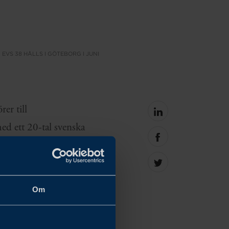
VS 38 HÅLLS I GÖTEBORG I JUNI
er till
Share
on
ed ett 20-tal svenska
linkedin
Share
st och Torsboda
on
facebook
Share
on
Twitter
Om
nation inom innovation
m av företag,
är att både attrahera