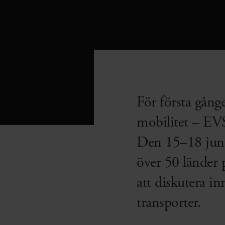
För första gång
mobilitet – EVS
Den 15–18 juni s
över 50 länder
att diskutera i
transporter.