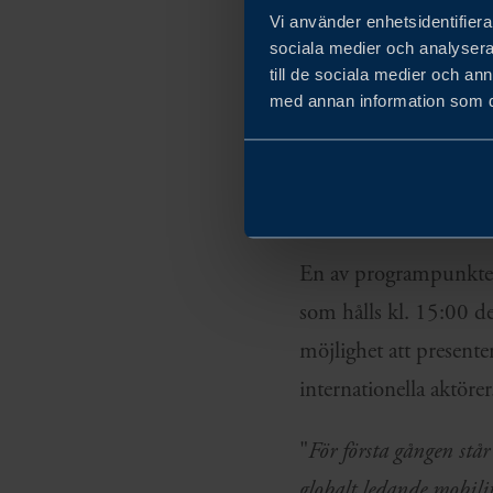
Vi använder enhetsidentifierar
internationella investe
sociala medier och analysera 
till de sociala medier och a
Den svenska paviljong
med annan information som du 
bostadsminister Andre
eTruck Solutions Dani
branschen.
En av programpunktern
som hålls kl. 15:00 d
möjlighet att present
internationella aktöre
"
För första gången står
globalt ledande mobilit