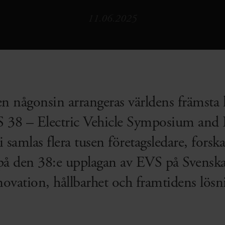
11.06.2025
en någonsin arrangeras världens främsta
 38 – Electric Vehicle Symposium and E
amlas flera tusen företagsledare, forskar
 på den 38:e upplagan av EVS på Svensk
nnovation, hållbarhet och framtidens lösn