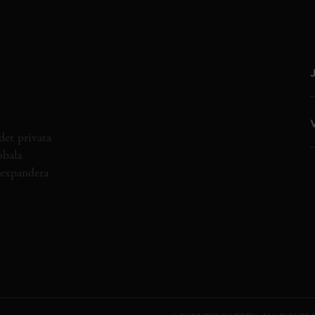
det privata
obala
h expandera