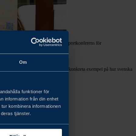
för Exportdagen – årets viktigaste exportkonferens för
Om
rategiska samtal om volymexport och konkreta exempel på hur svenska
andahålla funktioner för
n information från din enhet
 tur kombinera informationen
deras tjänster.