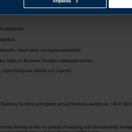
Anpassa
er, liksom Business Swedens experter från utlandskontor i Europa, Asi
ch ambitioner.
ngelska).
rknader, bland annat via dagligvaruhandeln.
rika, ledda av Business Swedens marknadsexperter.
 exportfrämjande aktörer och experter.
n
akta Business Swedens presstjänst: press@business-sweden.se, +46 8 588
enska företag att öka sin globala försäljning och internationella företa