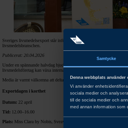
Sveriges livsmedelsexport står inför stora möjligheter. Den 22 april s
livsmedelsbranschen.
Publicerat: 20.04.2026
Samtycke
Under en spännande halvdag bjuder Team Sweden Livsmedel in till ma
livsmedelsföretag kan växa internationellt.
Denna webbplats använder 
Media är varmt välkomna att delta.
Vi använder enhetsidentifierar
Exportdagen i korthet
sociala medier och analysera 
till de sociala medier och a
Datum:
22 april
med annan information som du 
Tid:
12.00–16.00
Plats:
Miss Clara by Nobis, Sveavägen 48, Stockholm