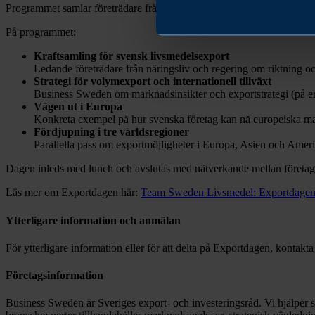
Programmet samlar företrädare från näringsliv, handel och myndighet
På programmet:
Kraftsamling för svensk livsmedelsexport
Ledande företrädare från näringsliv och regering om riktning o
Strategi för volymexport och internationell tillväxt
Business Sweden om marknadsinsikter och exportstrategi (på e
Vägen ut i Europa
Konkreta exempel på hur svenska företag kan nå europeiska ma
Fördjupning i tre världsregioner
Parallella pass om exportmöjligheter i Europa, Asien och Ame
Dagen inleds med lunch och avslutas med nätverkande mellan företag,
Läs mer om Exportdagen här:
Team Sweden Livsmedel: Exportdage
Ytterligare information och anmälan
För ytterligare information eller för att delta på Exportdagen, kont
Företagsinformation
Business Sweden är Sveriges export- och investeringsråd. Vi hjälper sv