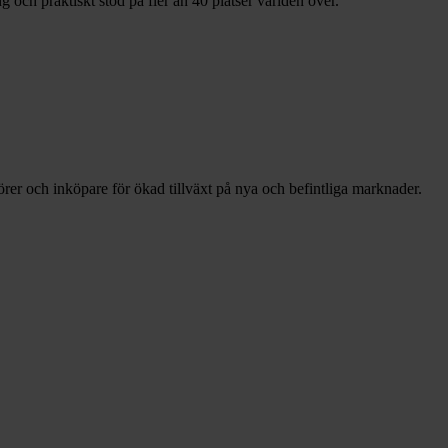
g och praktiskt stöd på fler än 40 platser världen över.
örer och inköpare för ökad tillväxt på nya och befintliga marknader.