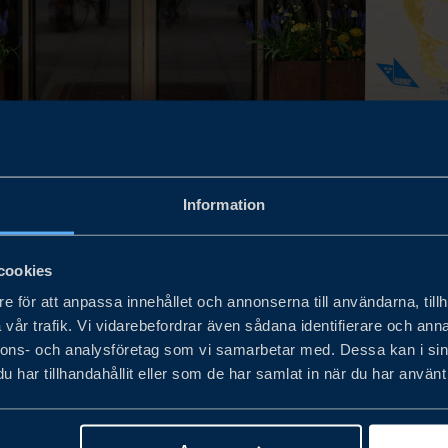
amlas branschens aktörer, beslutsfattare och exportexperter i Stockholm 
Information
rknadsinsikter från några av världens viktigaste exportmarknader, st
cookies
e för att anpassa innehållet och annonserna till användarna, tillh
vår trafik. Vi vidarebefordrar även sådana identifierare och anna
nnons- och analysföretag som vi samarbetar med. Dessa kan i sin
har tillhandahållit eller som de har samlat in när du har använt 