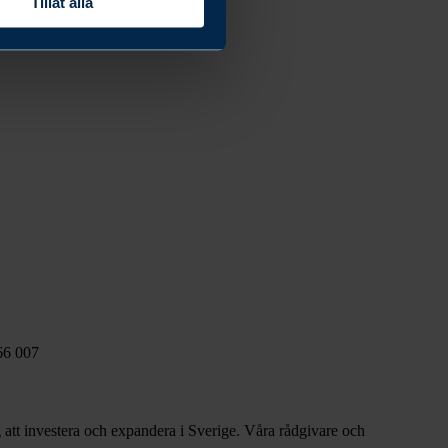
Tillåt alla
en och Amerika.
 66 007
g att investera och expandera i Sverige. Våra rådgivare och