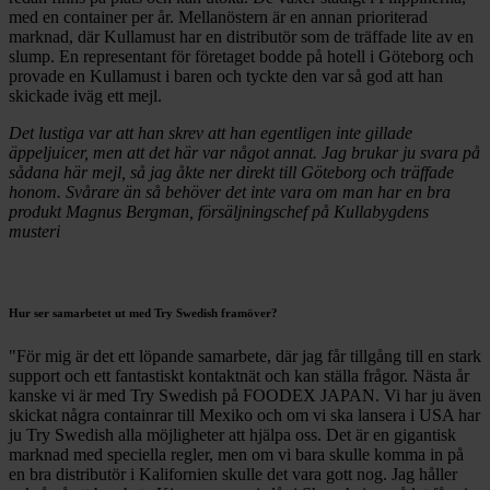
med en container per år. Mellanöstern är en annan prioriterad
marknad, där Kullamust har en distributör som de träffade lite av en
slump. En representant för företaget bodde på hotell i Göteborg och
provade en Kullamust i baren och tyckte den var så god att han
skickade iväg ett mejl.
Det lustiga var att han skrev att han egentligen inte gillade
äppeljuicer, men att det här var något annat. Jag brukar ju svara på
sådana här mejl, så jag åkte ner direkt till Göteborg och träffade
honom. Svårare än så behöver det inte vara om man har en bra
produkt
Magnus Bergman, försäljningschef på Kullabygdens
musteri
Hur ser samarbetet ut med Try Swedish framöver?
"För mig är det ett löpande samarbete, där jag får tillgång till en stark
support och ett fantastiskt kontaktnät och kan ställa frågor. Nästa år
kanske vi är med Try Swedish på FOODEX JAPAN. Vi har ju även
skickat några containrar till Mexiko och om vi ska lansera i USA har
ju Try Swedish alla möjligheter att hjälpa oss. Det är en gigantisk
marknad med speciella regler, men om vi bara skulle komma in på
en bra distributör i Kalifornien skulle det vara gott nog. Jag håller