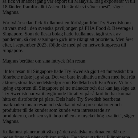
så fick vi snabbt igång vår export till Malaysia. Idag exporterar vi till
18 länder, framför allt i Asien. Det är där vi växer mest", säger
Magnus.
För två år sedan fick Kullamust en förfrågan från Try Swedish om
att vara med i den svenska paviljongen på FHA Food & Beverage i
Singapore. Som de flesta bolag hade Kullamust tagit stryk av
pandemin, så den satsningen gick inte riktigt att prioritera. Men året
efter, i september 2023, följde de med på en networking-resa till
Singapore.
Magnus berättar om sina intryck från resan.
"Inför resan till Singapore hade Try Swedish gjort ett fantastiskt bra
förarbete måste jag säga. Det var bara kvalitativa möten med helt rätt
aktörer, stora livsmedelskedjor som RedMart och FairPrice. Vi fick
igång exporten till Singapore på tre månader och där kan jag säga att
Try Swedish har varit avgörande för att vi på så kort tid har kunnat
hitta en distributör på plats. Dels hade Try Swedish bearbetat
marknaden innan resan och skickat ut våra presentationer och
produkter till de kunder som kunde vara intresserade av
produkterna, och sen sytt ihop möten av mycket hög kvalitet", säger
Magnus.
Kullamust planerar att växa på den asiatiska marknaden, där de
redan finns på plats och kan utöka. De växer stadigt i Filippinerna,