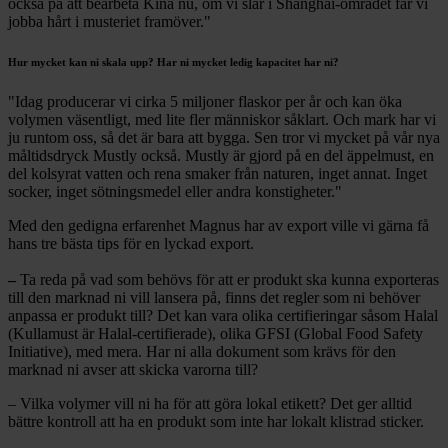
också på att bearbeta Kina nu, om vi slår i Shanghai-området får vi
jobba hårt i musteriet framöver."
Hur mycket kan ni skala upp? Har ni mycket ledig kapacitet har ni?
"Idag producerar vi cirka 5 miljoner flaskor per år och kan öka
volymen väsentligt, med lite fler människor såklart. Och mark har vi
ju runtom oss, så det är bara att bygga. Sen tror vi mycket på vår nya
måltidsdryck Mustly också. Mustly är gjord på en del äppelmust, en
del kolsyrat vatten och rena smaker från naturen, inget annat. Inget
socker, inget sötningsmedel eller andra konstigheter."
Med den gedigna erfarenhet Magnus har av export ville vi gärna få
hans tre bästa tips för en lyckad export.
–
Ta reda på vad som behövs för att er produkt ska kunna exporteras
till den marknad ni vill lansera på, finns det regler som ni behöver
anpassa er produkt till? Det kan vara olika certifieringar såsom Halal
(Kullamust är Halal-certifierade), olika GFSI (Global Food Safety
Initiative), med mera. Har ni alla dokument som krävs för den
marknad ni avser att skicka varorna till?
– Vilka volymer vill ni ha för att göra lokal etikett? Det ger alltid
bättre kontroll att ha en produkt som inte har lokalt klistrad sticker.