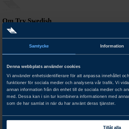
Om Try Swedish
Try Swedish hjälper svenska livsmedelsföretag att nå globala
distributörer och inköpare för ökad tillväxt på nya och befintliga
marknader.
Samtycke
Information
Cookiepolicy
Integritetspolicy
Denna webbplats använder cookies
Nyhetsbrev
Vi använder enhetsidentifierare för att anpassa innehållet och
funktioner för sociala medier och analysera vår trafik. Vi vid
Anmäl till vårt nyhetsbrev
annan information från din enhet till de sociala medier och 
Kontakt
med. Dessa kan i sin tur kombinera informationen med annan i
som de har samlat in när du har använt deras tjänster.
Kontakta oss
Följ oss
Tillåt alla