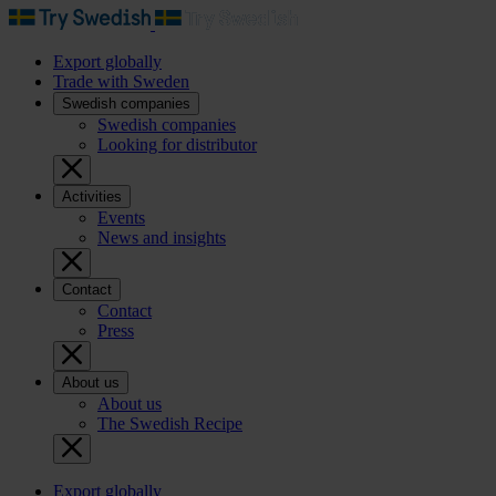
Export globally
Trade with Sweden
Swedish companies
Swedish companies
Looking for distributor
Activities
Events
News and insights
Contact
Contact
Press
About us
About us
The Swedish Recipe
Export globally