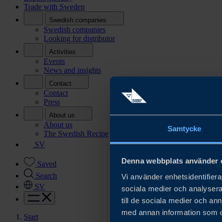
Trade with Sweden
Swedish companies
Swedish companies
Looking for distributor
Activities
Events
News and insights
Contact
Contact
Press
About us
About us
Samtycke
The Swedish Recipe
SV
Denna webbplats använder 
Saved
Search
Vi använder enhetsidentifierar
SV
sociala medier och analysera 
till de sociala medier och a
med annan information som du 
Start