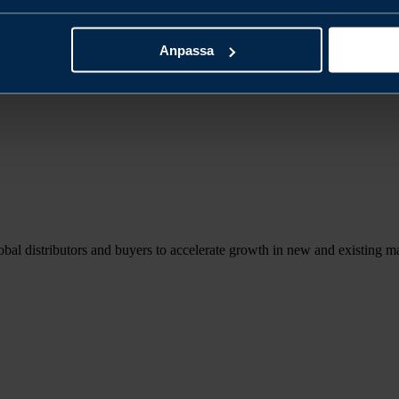
Anpassa
l distributors and buyers to accelerate growth in new and existing ma