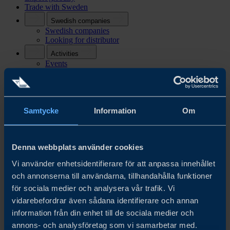
Trade with Sweden
Swedish companies
Swedish companies
Looking for distributor
Activities
Events
News and insights
Contact
Contact
Press
Samtycke
Information
Om
About us
About us
The Swedish Recipe
Denna webbplats använder cookies
SV
Vi använder enhetsidentifierare för att anpassa innehållet
Saved
och annonserna till användarna, tillhandahålla funktioner
Search
för sociala medier och analysera vår trafik. Vi
SV
vidarebefordrar även sådana identifierare och annan
information från din enhet till de sociala medier och
annons- och analysföretag som vi samarbetar med.
Start