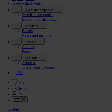
Trade with Sweden
Swedish companies
Swedish companies
Looking for distributor
Activities
Events
News and insights
Contact
Contact
Press
About us
About us
The Swedish Recipe
SV
Saved
Search
SV
Start