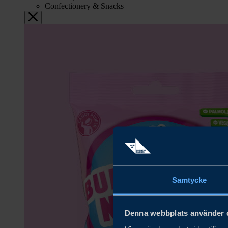
Confectionery & Snacks
Samtycke
Denna webbplats använder 