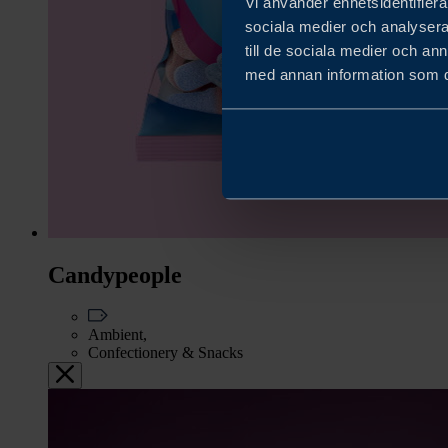
Vi använder enhetsidentifierar
sociala medier och analysera 
till de sociala medier och a
med annan information som du 
Candypeople
Ambient,
Confectionery & Snacks