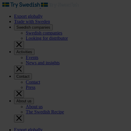
Export globally
Trade with Sweden
Swedish companies
Swedish companies
Looking for distributor
Activities
Events
News and insights
Contact
Contact
Press
About us
About us
The Swedish Recipe
Export globally