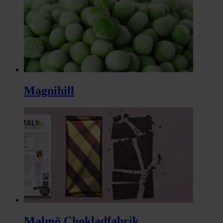
Magnihill
Malmö Chokladfabrik