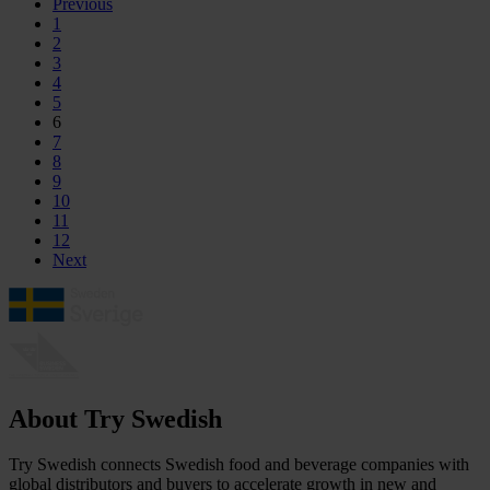
Previous
1
2
3
4
5
6
7
8
9
10
11
12
Next
About Try Swedish
Try Swedish connects Swedish food and beverage companies with
global distributors and buyers to accelerate growth in new and