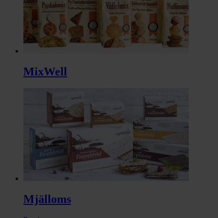
MixWell
Mjälloms