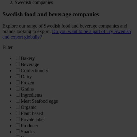
Swedish companies
Swedish food and beverage companies
Explore our range of Swedish food and beverage companies and
brands looking to export.
Do you want to be a part of Try Swedish
and export globally?
Filter
Bakery
Beverage
Confectionery
Dairy
Frozen
Grains
Ingredients
Meat Seafood eggs
Organic
Plant-based
Private label
Producer
Snacks