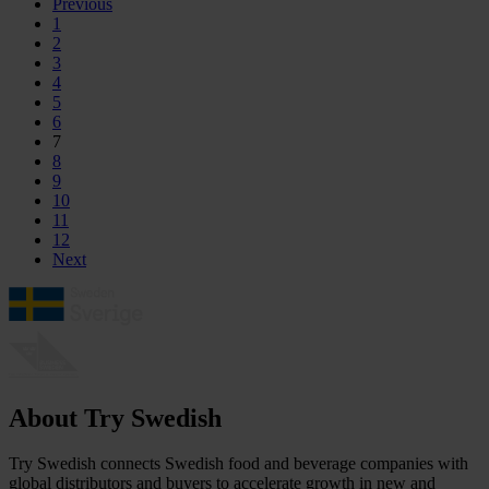
Previous
1
2
3
4
5
6
7
8
9
10
11
12
Next
About Try Swedish
Try Swedish connects Swedish food and beverage companies with
global distributors and buyers to accelerate growth in new and