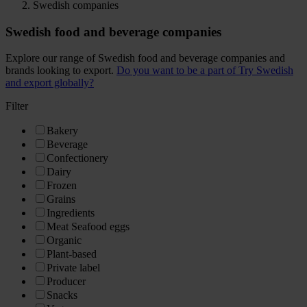
Swedish companies
Swedish food and beverage companies
Explore our range of Swedish food and beverage companies and
brands looking to export.
Do you want to be a part of Try Swedish
and export globally?
Filter
Bakery
Beverage
Confectionery
Dairy
Frozen
Grains
Ingredients
Meat Seafood eggs
Organic
Plant-based
Private label
Producer
Snacks