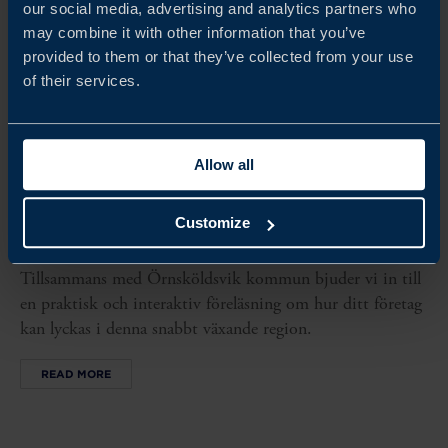
our social media, advertising and analytics partners who
may combine it with other information that you’ve
provided to them or that they’ve collected from your use
of their services.
Allow all
Sep 30, 2026
09.00-11.00
Customize
AFFÄRSMÖJLIGHETER I ASIEN - ÖRNSKÖLDSVIK
Tillsammans med Örnsköldsvik kommun bjuder vi in till
en praktisk och interaktiv föreläsning om hur ditt företag
kan lyckas i denna snabbt växande region.
READ MORE