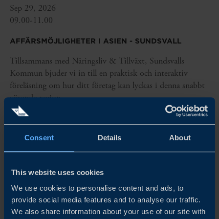
Sep 29, 2026
09.00-11.00
AFFÄRSMÖJLIGHETER I ASIEN - SUNDSVALL
Tillsammans med Näringsliv & Tillväxt, Sundsvalls
Kommun bjuder vi in till en praktisk och interaktiv
föreläsning om hur ditt företag kan lyckas i denna snabbt
växande region.
READ MORE
Consent
Details
About
This website uses cookies
We use cookies to personalise content and ads, to
provide social media features and to analyse our traffic.
We also share information about your use of our site with