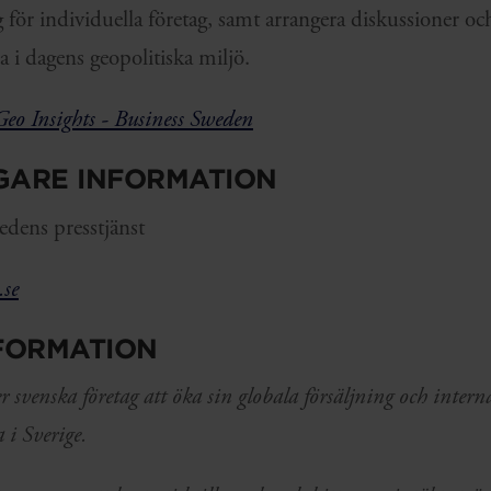
 för individuella företag, samt arrangera diskussioner o
a i dagens geopolitiska miljö.
Geo Insights - Business Swede
n
IGARE INFORMATION
dens presstjänst
.se
FORMATION
 svenska företag att öka sin globala försäljning och interna
 i Sverige.