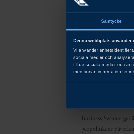
geopolitisk kontext. 
Indien.
Samtycke
”
Geopolitik har blivit 
Denna webbplats använder 
investeringar och expan
Vi använder enhetsidentifierar
identifiera de möjlighe
sociala medier och analysera 
Abeleen, global chef 
till de sociala medier och a
med annan information som du 
Tillsammans med Busi
funktionen kombinera 
typer av bolag och indu
Business Sweden ger ä
geopolitikens påverka