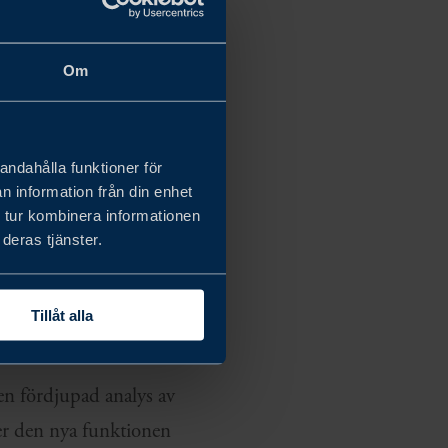
stern, Kina och
Om
ut om produktion,
erna, men också att
andahålla funktioner för
uts
”, säger Joakim
n information från din enhet
.
 tur kombinera informationen
deras tjänster.
an den geopolitiska
g anpassat för alla
Tillåt alla
en fördjupad analys av
er den nya funktionen