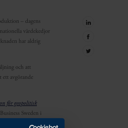
roduktion – dagens
Share
on
nationella värdekedjor
linkedin
Share
arknaden har aldrig
on
facebook
Share
on
Twitter
ljning och att
it ett avgörande
on för geopolitisk
r Business Sweden i
färsrådgivning i en