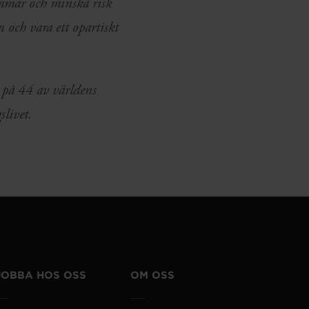
römmar och minska risk
n och vara ett opartiskt
t på 44 av världens
livet.
JOBBA HOS OSS
OM OSS