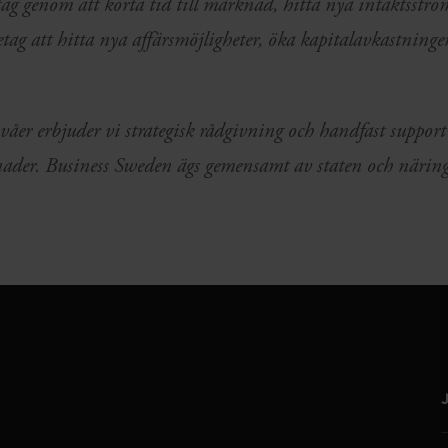
etag genom att korta tid till marknad, hitta nya intäktsst
etag att hitta nya affärsmöjligheter, öka kapitalavkastninge
våer erbjuder vi strategisk rådgivning och handfast suppor
ader. Business Sweden ägs gemensamt av staten och närings