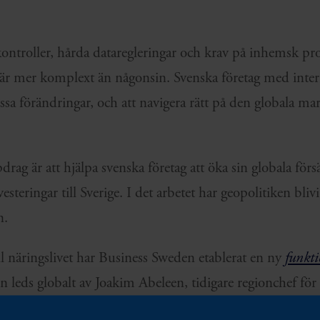
tkontroller, hårda dataregleringar och krav på inhemsk p
 är mer komplext än någonsin. Svenska företag med inter
essa förändringar, och att navigera rätt på den globala m
ag är att hjälpa svenska företag att öka sin globala försä
esteringar till Sverige. I det arbetet har geopolitiken bliv
n.
till näringslivet har Business Sweden etablerat en ny
funkti
n leds globalt av Joakim Abeleen, tidigare regionchef fö
, med mångårig erfarenhet av internationalisering och af