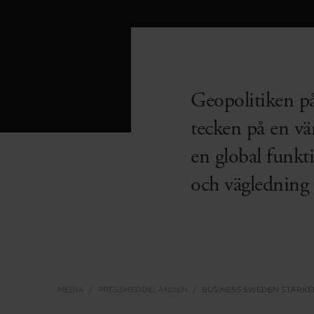
Geopolitiken påv
tecken på en v
en global funkti
och vägledning 
MEDIA
PRESSMEDDELANDEN
BUSINESS SWEDEN STÄRKE