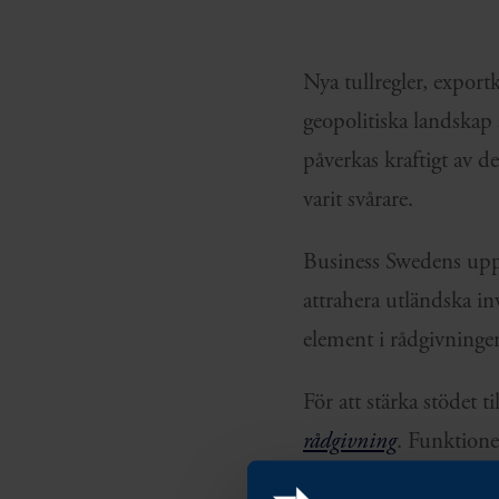
Nya tullregler, expor
geopolitiska landskap
påverkas kraftigt av d
varit svårare.
Business Swedens uppdr
attrahera utländska inv
element i rådgivninge
För att stärka stödet 
rådgivning
. Funktione
Östasien och Oceanien