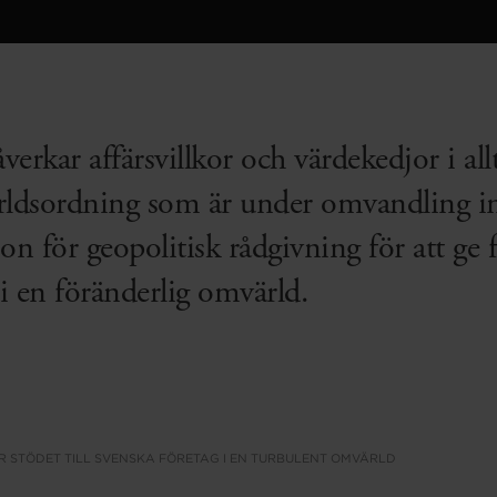
erkar affärsvillkor och värdekedjor i all
ärldsordning som är under omvandling i
on för geopolitisk rådgivning för att ge f
i en föränderlig omvärld.
R STÖDET TILL SVENSKA FÖRETAG I EN TURBULENT OMVÄRLD