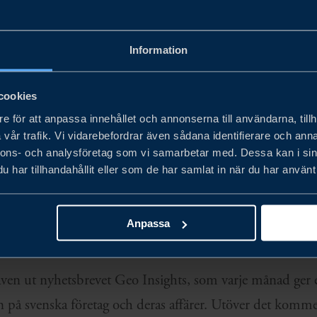
Teamet består av medarbetare från Europa, USA, Mellanö
Information
en affärskritisk faktor som direkt påverkar företagens besl
cookies
sion. Vårt mål är att hjälpa svenska företag att förstå risk
e för att anpassa innehållet och annonserna till användarna, tillh
ter som uppstår när nya allianser skapas och handelsavtal sl
vår trafik. Vi vidarebefordrar även sådana identifierare och anna
för Business Swedens funktion för geopolitisk rådgivning
nnons- och analysföretag som vi samarbetar med. Dessa kan i sin
har tillhandahållit eller som de har samlat in när du har använt 
ness Swedens kollegor i mer än 40 marknader globalt k
strategisk analys med operativ rådgivning och uppföljnin
Anpassa
strier, i alla utvecklingsstadier.
ven ut nyhetsbrevet Geo Insights, som varje månad ger 
n på svenska företag och deras affärer. Utöver det komm