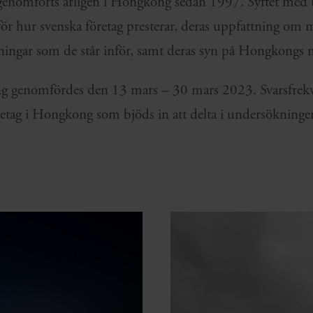
enomförts årligen i Hongkong sedan 1997. Syftet med 
e för hur svenska företag presterar, deras uppfattning o
ningar som de står inför, samt deras syn på Hongkongs
g genomfördes den 13 mars – 30 mars 2023. Svarsfrekv
etag i Hongkong som bjöds in att delta i undersökningen