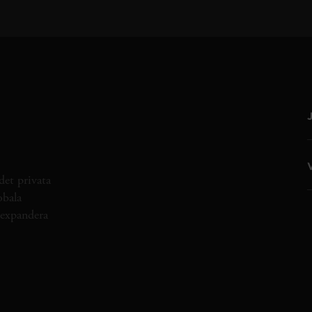
det privata
obala
h expandera