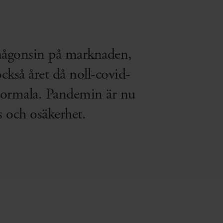
 någonsin på marknaden,
ckså året då noll-covid-
t normala. Pandemin är nu
s och osäkerhet.