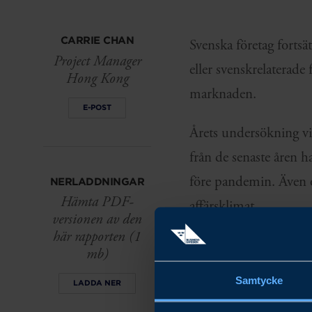
CARRIE CHAN
Svenska företag forts
Project Manager
eller svenskrelaterade
Hong Kong
marknaden.
E-POST
Årets undersökning vis
från de senaste åren h
före pandemin. Även 
NERLADDNINGAR
Hämta PDF-
affärsklimat.
versionen av den
här rapporten (1
Den politiska utveckl
mb)
säkerhet, fortsätter a
Samtycke
LADDA NER
på Hongkongs status s