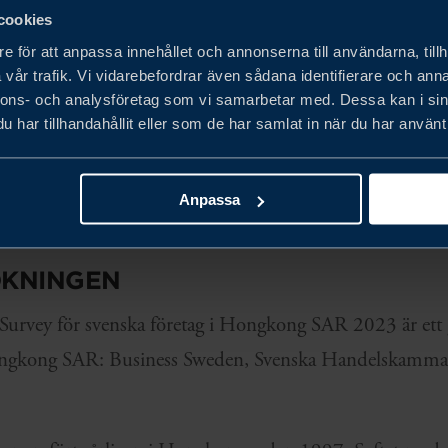
nde.
cookies
e för att anpassa innehållet och annonserna till användarna, tillh
kningen, liksom tidigare år, att de flesta svenska företag 
vår trafik. Vi vidarebefordrar även sådana identifierare och anna
en del av deras affärsmodeller och bidrar till deras löns
nnons- och analysföretag som vi samarbetar med. Dessa kan i sin
har tillhandahållit eller som de har samlat in när du har använt 
m gröna lösningar och är angelägna om att dela med sig a
r Hongkong arbetar mot målet om koldioxidneutralitet s
Anpassa
en för att få en fullständig översikt över resultaten med en
KNINGEN
Survey för svenska företag i Hongkong SAR 2023 är ett 
ngkong SAR: Business Sweden, Svenska Handelskammar