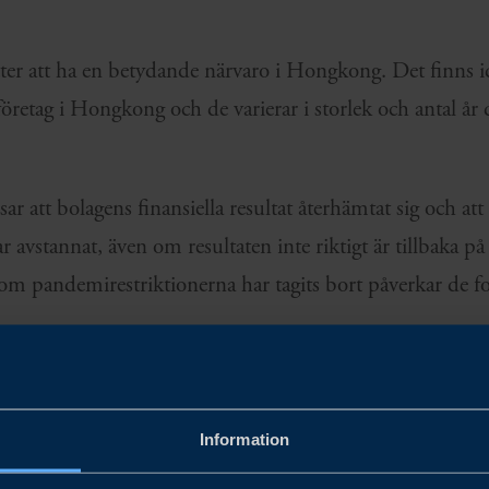
ätter att ha en betydande närvaro i Hongkong. Det finns 
 företag i Hongkong och de varierar i storlek och antal år 
ar att bolagens finansiella resultat återhämtat sig och at
ar avstannat, även om resultaten inte riktigt är tillbaka
om pandemirestriktionerna har tagits bort påverkar de 
ingen under de senaste åren, inklusive genomförandet av
tt påverka affärsklimatet i Hongkong. Företagens främsta f
Information
om internationellt affärscentrum, yttrandefrihet, medief