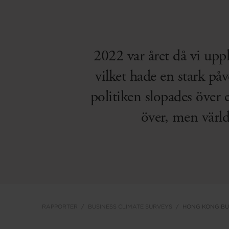
2022 var året då vi up
vilket hade en stark på
politiken slopades över 
över, men värld
RAPPORTER
BUSINESS CLIMATE SURVEYS
HONG KONG BUS