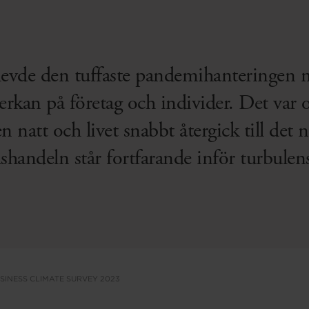
plevde den tuffaste pandemihanteringen
verkan på företag och individer. Det var o
en natt och livet snabbt återgick till de
shandeln står fortfarande inför turbulen
INESS CLIMATE SURVEY 2023