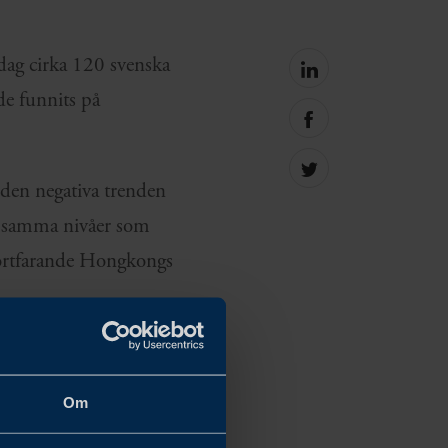
idag cirka 120 svenska
Share
on
de funnits på
linkedin
Share
on
facebook
Share
t den negativa trenden
on
Twitter
 på samma nivåer som
fortfarande Hongkongs
 lagen om nationell
arhågor är effekterna
Om
rihet och