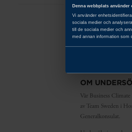
rättsväsendets oberoe
Denna webbplats använder 
Vi använder enhetsidentifierar
Slutligen visar undersö
sociala medier och analysera 
allvar. Hållbarhet är 
till de sociala medier och a
med annan information som du 
företag är ledande ino
och sitt kunnande nä
Ladda gärna ner rapport
OM UNDERSÖ
Vår Business Climate 
av Team Sweden i Ho
Generalkonsulat.