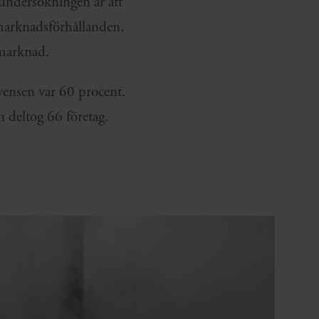
undersökningen är att
m marknadsförhållanden,
 marknad.
ensen var 60 procent.
 deltog 66 företag.