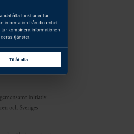
andahålla funktioner för
tar hållbarhet på
n information från din enhet
amhet. Många svenska
 tur kombinera informationen
deras tjänster.
v sina erfarenheter
enast 2050.
Tillåt alla
 detaljerad analys.
gemensamt initiativ
en och Sveriges