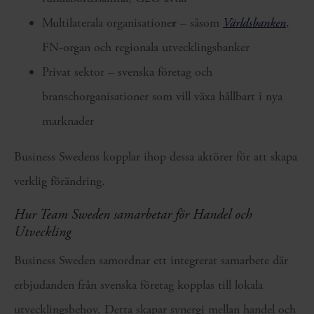
Multilaterala organisatione
r
– såsom
Världsbanken
,
FN-organ och regionala utvecklingsbanker
Privat sektor – svenska företag och
branschorganisationer som vill växa hållbart i nya
marknader
Business
Swedens
koppla
r
ihop dessa aktörer för att skapa
verklig förändring.
Hur Team Sweden samarbetar för Handel och
Utveckling
Business Sweden samordnar ett integrerat samarbete där
erbjudanden från svenska företag kopplas till lokala
utvecklingsbehov. Detta skapar synergi mellan handel och