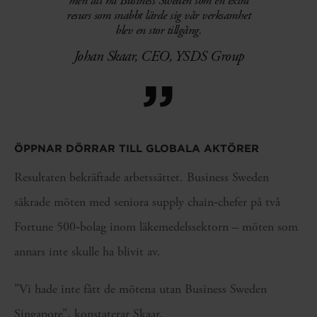
men att ha Business Sweden som en extra
resurs som snabbt lärde sig vår verksamhet
blev en stor tillgång.
Johan Skaar, CEO, YSDS Group
”
ÖPPNAR DÖRRAR TILL GLOBALA AKTÖRER
Resultaten bekräftade arbetssättet. Business Sweden
säkrade möten med seniora supply chain‑chefer på två
Fortune 500‑bolag inom läkemedelssektorn – möten som
annars inte skulle ha blivit av.
”Vi hade inte fått de mötena utan Business Sweden
Singapore”, konstaterar Skaar.