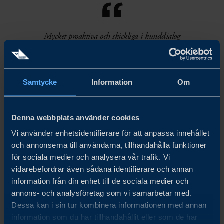
“
Mycket proaktiva och skickliga i kunddialog
– precis det stöd vi behövde för att utveckla
mer affärer för YSDS. Leveransen var
utmärkt.
Samtycke
Information
Om
Johan Skaar, CEO, YSDS Group
”
Denna webbplats använder cookies
Vi använder enhetsidentifierare för att anpassa innehållet
och annonserna till användarna, tillhandahålla funktioner
för sociala medier och analysera vår trafik. Vi
vidarebefordrar även sådana identifierare och annan
Utmaning
information från din enhet till de sociala medier och
annons- och analysföretag som vi samarbetar med.
Dessa kan i sin tur kombinera informationen med annan
YSDS behövde ta sig in på den asiatiska
information som du har tillhandahållit eller som de har