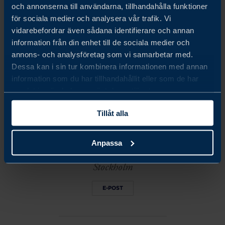
och annonserna till användarna, tillhandahålla funktioner
för sociala medier och analysera vår trafik. Vi
Vänligen acceptera marknadsföringscookies för att ladda
vidarebefordrar även sådana identifierare och annan
information från din enhet till de sociala medier och
materialet.
annons- och analysföretag som vi samarbetar med.
Dessa kan i sin tur kombinera informationen med annan
ÄNDRA INSTÄLLNINGAR
information som du har tillhandahållit eller som de har
samlat in när du har använt deras tjänster.
Share
Share
Share
on
on
on
Tillåt alla
linkedin
facebook
Twitter
MANIK KARN
Program Manager Business
Anpassa
Ecosystem
Stockholm
E-POST