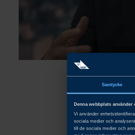
Samtycke
Varför lönar det
Och vilka är Sv
Denna webbplats använder 
Svaren får du i
Vi använder enhetsidentifierar
sociala medier och analysera 
Business Sweden
till de sociala medier och a