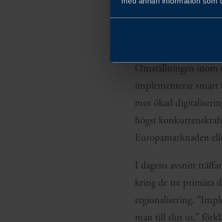
med annan information som du 
tillverkning.
Omställningen inom den
implementerar smart te
mot ökad digitaliserin
högst konkurrenskrafti
Europamarknaden elle
I dagens avsnitt träf
kring de tre primära d
regionalisering. ”Imp
man till slut ut,” förk