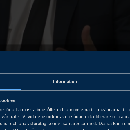
Information
 sig att lokalisera fabriker och tillverka 
eriges styrkeområden i digitaliseringen a
cookies
 detta podd-TV avsnitt där Klas Ericso
e för att anpassa innehållet och annonserna till användarna, tillh
vår trafik. Vi vidarebefordrar även sådana identifierare och anna
, beskriver möjligheterna i skiftet mot
nnons- och analysföretag som vi samarbetar med. Dessa kan i sin