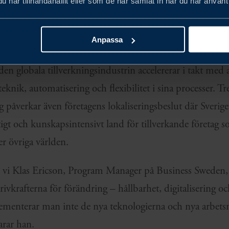
har tillhandahållit eller som de har samlat in när du har använt 
Anpassa
 globala tillverkningsindustrin accelererar i takt med at
knik, automatisering och flexibilitet i sina processer. T
g påverkar även företagens lokaliseringsbeslut där Sverig
gt och kunskapsintensivt land för tillverkande företag s
r övriga världen.
far vi Klas Ericson, Program Manager på Business Sweden,
rivkrafterna för förändring – hållbarhet, digitalisering o
lementerar man inte de nya teknologierna och nya arbets
larar han.