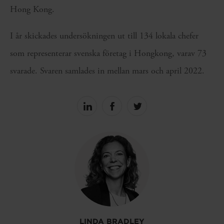
Hong Kong.
I år skickades undersökningen ut till 134 lokala chefer
som representerar svenska företag i Hongkong, varav 73
svarade. Svaren samlades in mellan mars och april 2022.
Share
Share
Share
on
on
on
linkedin
facebook
Twitter
LINDA BRADLEY