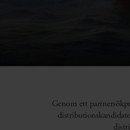
Genom ett partnersökpro
distributionskandidate
dist