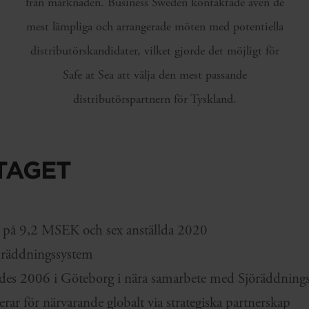
från marknaden. Business Sweden kontaktade även de
mest lämpliga och arrangerade möten med potentiella
distributörskandidater, vilket gjorde det möjligt för
Safe at Sea att välja den mest passande
distributörspartnern för Tyskland.
TAGET
 på 9,2 MSEK och sex anställda 2020
 räddningssystem
des 2006 i Göteborg i nära samarbete med Sjöräddnings
rar för närvarande globalt via strategiska partnerskap