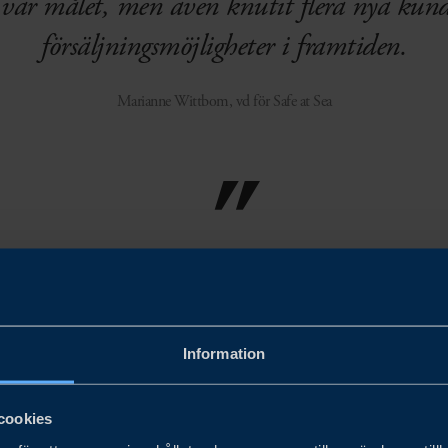
m var målet, men även knutit flera nya kun
försäljningsmöjligheter i framtiden.
Marianne Wittbom, vd för Safe at Sea
Information
at Sea direkt till slutkunder, som Röda Korset. För att på
t samarbeta med distributörer och få tillgång till deras nä
cookies
e at Sea Business Sweden för att hitta en partner i Tysk