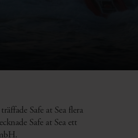
äffade Safe at Sea flera
ecknade Safe at Sea ett
GmbH.