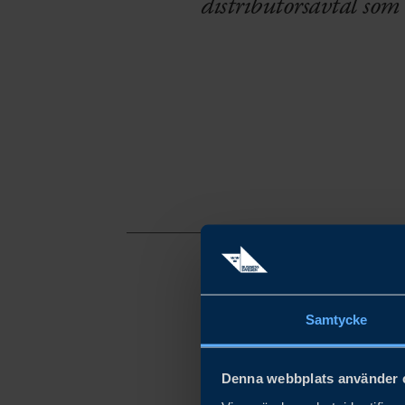
distributörsavtal so
Samtycke
I Tyskland sålde Safe 
Tyskland ville företage
Denna webbplats använder 
Därmed kontaktade Saf