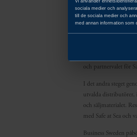
Vi använder enhetsidentifierar
sociala medier och analysera 
Projektet startade med
till de sociala medier och a
at Sea hade redan gjor
med annan information som du 
och en partnerföretagsp
eftersom Business Swe
till lämpliga tyska di
och partnervalet för Sa
I det andra steget ge
utvalda distributörer, i
och säljmaterialet. R
med Safe at Sea och va
Business Sweden påbörj