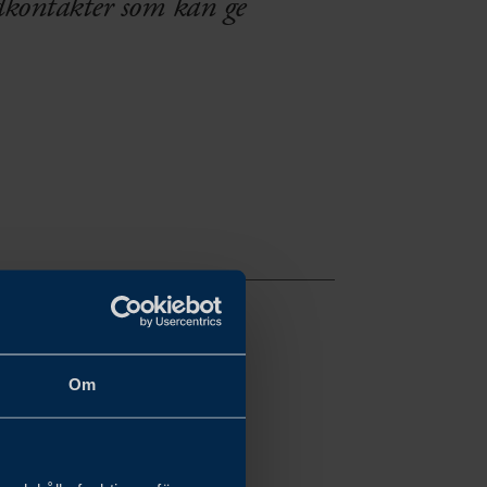
dkontakter som kan ge
Om
skynda försäljningen i
tverk och säljkår.
land.