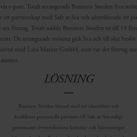
 via e-post. Totalt arrangerade Business Sweden fyra möt
v ett partnerskap med Safe at Sea och identifierade ett po
are sex företag. Totalt nådde Business Sweden ut till 19 fö
ent. De arrangerade mötena gick bra och till slut beslöt s
onsavtal med Lava Marine GmbH, som var det företag med
tioner.
LÖSNING
Business Sweden bistod med att identifiera och
kvalificera potentiella partners till Safe at Sea enligt
gemensamt överenskomna kriterier och hänvisningar