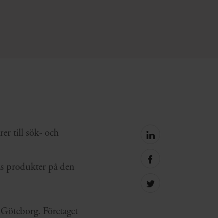
er till sök- och
Share
on
linkedin
Share
as produkter på den
on
facebook
Share
on
Twitter
 i Göteborg. Företaget