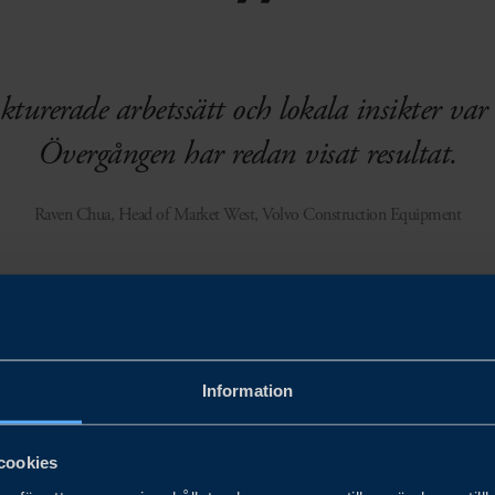
turerade arbetssätt och lokala insikter var
Övergången har redan visat resultat.
Raven Chua, Head of Market West, Volvo Construction Equipment
Information
cookies