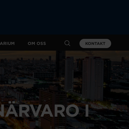
ARIUM
OM OSS
KONTAKT
NÄRVARO I