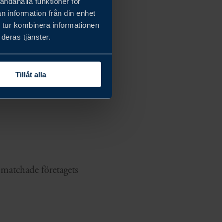
andahålla funktioner för
n information från din enhet
 tur kombinera informationen
deras tjänster.
kartläggning. Arbetet
Tillåt alla
 matchade företagets