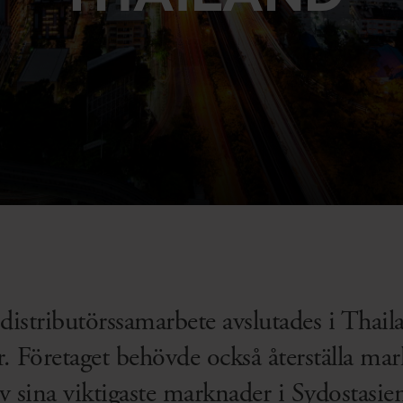
gt distributörssamarbete avslutades i Th
er. Företaget behövde också återställa ma
v sina viktigaste marknader i Sydostasie