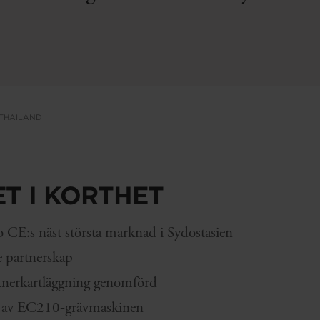
 THAILAND
T I KORTHET
o CE:s näst största marknad i Sydostasien
e partnerskap
tnerkartläggning genomförd
g av EC210‑grävmaskinen