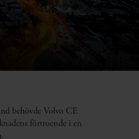
ailand behövde Volvo CE
rknadens förtroende i en
n.