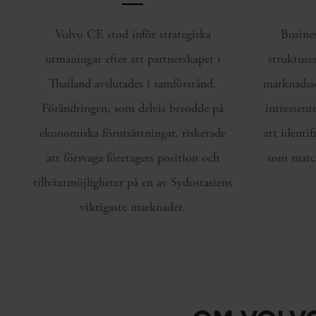
Volvo CE stod inför strategiska
Busine
utmaningar efter att partnerskapet i
strukture
Thailand avslutades i samförstånd.
marknadssc
Förändringen, som delvis berodde på
intressent
ekonomiska förutsättningar, riskerade
att identif
att försvaga företagets position och
som match
tillväxtmöjligheter på en av Sydostasiens
viktigaste marknader.