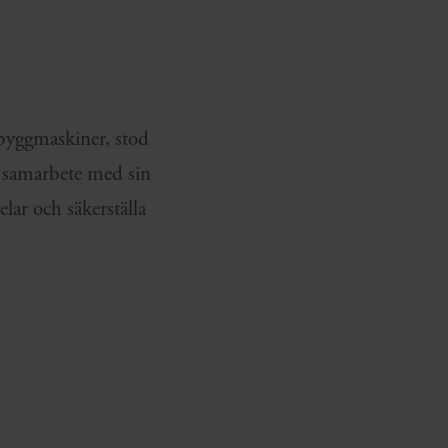
N
byggmaskiner, stod
gt samarbete med sin
lar och säkerställa