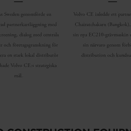
ss Sweden genomförde en
Volvo CE inledde ett partn
rad partnerkartläggning med
Chairatchakarn (Bangkok), 
reening, dialog med centrala
sin nya EC210‑grävmaskin o
er och företagsgranskning för
sin närvaro genom förb
iera en stark lokal distributör
distribution och kundsu
ade Volvo CE:s strategiska
mål.