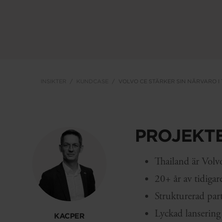
INSIKTER
KUNDCASE
VOLVO CE STÄRKER SIN NÄRVARO I
PROJEKTE
Thailand är Volv
20+ år av tidigar
Strukturerad par
Lyckad lanserin
KACPER