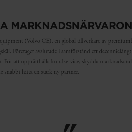
LA MARKNADSNÄRVARO
quipment (Volvo CE), en global tillverkare av premium
vägskäl. Företaget avslutade i samförstånd ett decennielån
r. För att upprätthålla kundservice, skydda marknadsande
 snabbt hitta en stark ny partner.