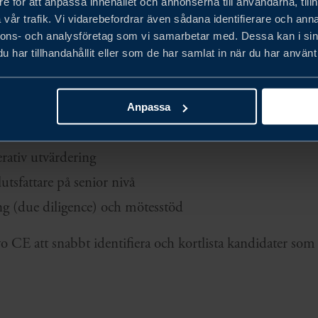
RERAD OCH DATADRIVEN
e för att anpassa innehållet och annonserna till användarna, tillh
vår trafik. Vi vidarebefordrar även sådana identifierare och anna
KARTLÄGGNING
nnons- och analysföretag som vi samarbetar med. Dessa kan i sin
har tillhandahållit eller som de har samlat in när du har använt 
de Volvo CE genom en omfattande och metodisk partner
Anpassa
 och benchmarking
erativ utvärdering
tsfattare på senior nivå
ng (due diligence) och mötesstöd
o CE att snabbt identifiera och kortlista kandidater som