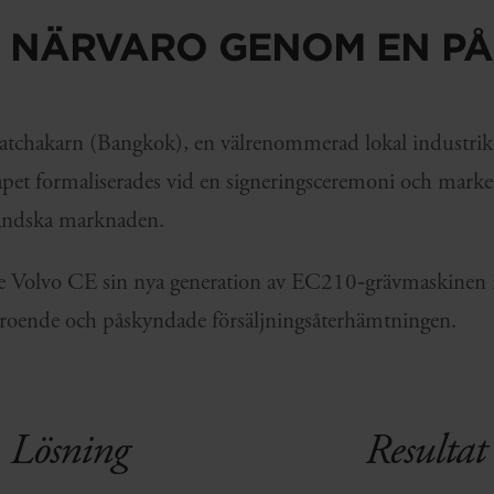
 NÄRVARO GENOM EN PÅL
atchakarn (Bangkok), en välrenommerad lokal industri
kapet formaliserades vid en signeringsceremoni och marke
ländska marknaden.
de Volvo CE sin nya generation av EC210‑grävmaskinen i 
troende och påskyndade försäljningsåterhämtningen.
Lösning
Resultat