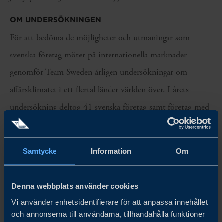
OM UNDERSÖKNINGEN
För att bedöma de möjligheter och utmaningar som
svenska företag möter på internationella marknader
genomför Team Sweden årligen undersökningar om
affärsklimatet i ett flertal länder världen över. I årets
undersökning deltog 41 svenska företag samt företag med
svensk anknytning i Portugal. Industriföretag utgjorde en
betydande andel av respondenterna, medan företag inom
Samtycke
Information
Om
professionella tjänster och konsumentvaror också utgjorde
en betydande andel. De allra flesta har varit verksamma i
Denna webbplats använder cookies
Portugal i över fem år.
Vi använder enhetsidentifierare för att anpassa innehållet
och annonserna till användarna, tillhandahålla funktioner
Vi vill rikta ett stort tack till alla företag och respondenter