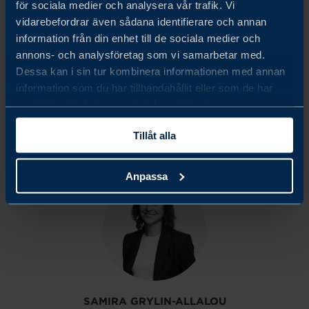
för sociala medier och analysera vår trafik. Vi
som bidragit med insikter till denna rapport. Team
vidarebefordrar även sådana identifierare och annan
information från din enhet till de sociala medier och
Sweden i Portugal hoppas att undersökningen kan
annons- och analysföretag som vi samarbetar med.
användas som underlag för fortsatt dialog med
Dessa kan i sin tur kombinera informationen med annan
information som du har tillhandahållit eller som de har
portugisiska myndigheter och andra relevanta intressenter.
samlat in när du har använt deras tjänster.
Tillåt alla
Share
Share
Share
on
on
on
linkedin
facebook
Twitter
Anpassa
SAMIRA GRYLIN-ALLALOU